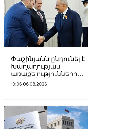
Փաշինյանն ընդունել է
Խաղաղության
առաքելությունների
հարցերով ԱՄՆ հատուկ
10:06 06.08.2026
բանագնացի ավագ
խորհրդական Արյե
Լայթսթոունին և
Կոնստանտին Սոկոլովին