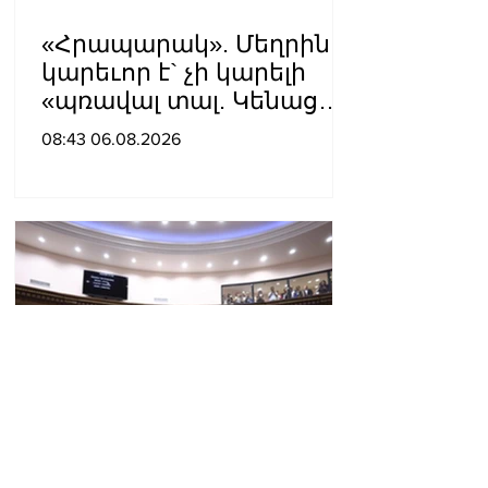
«Հրապարակ». Մեղրին
կարեւոր է` չի կարելի
«պռավալ տալ. Կենաց
մահու կռիվ ենք տալու»
08:43 06.08.2026