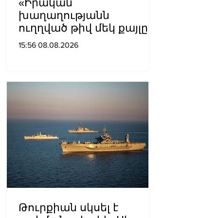
«Իրական
խաղաղությանն
ուղղված թիվ մեկ քայլը
պետք է լիներ մեր բոլոր
15:56 08.08.2026
գերիների ազատ
արձակումը»․ Տաթևիկ
Հայրապետյան
Թուրքիան սկսել է