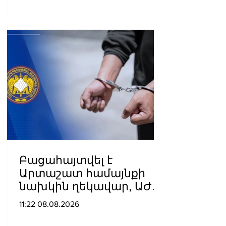
էջերից մեկը»․ Արման
Աբովյան
Բացահայտվել է
Արտաշատ համայնքի
նախկին ղեկավար, ԱԺ
նախկին պատգամավոր
11:22 08.08.2026
Ա.Ա.-ի կողմից
պատվիրված