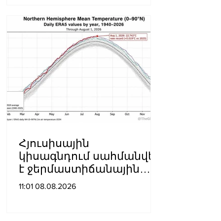
սպանության դեպքը
Հյուսիսային
կիսագնդում սահմանվել
է ջերմաստիճանային
նոր ռեկորդ․ Լևոն
11:01 08.08.2026
Ազիզյան