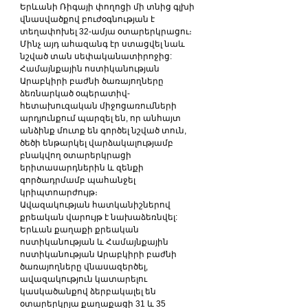
Երևանի Ռիգայի փողոցի մի տնից գլխի 
վնասվածքով բուժօգնության է 
տեղափոխել 32-ամյա օտարերկրացու։ 
Մինչ այդ ահազանգ էր ստացվել նաև 
նշված տան սեփականատիրոջից:
Համայնքային ոստիկանության 
Արաբկիրի բաժնի ծառայողները 
ձեռնարկած օպերատիվ-
հետախուզական միջոցառումների 
արդյունքում պարզել են, որ անհայտ 
անձինք մուտք են գործել նշված տուն, 
ծեծի ենթարկել վարձակալությամբ 
բնակվող օտարերկրացի 
երիտասարդներին և զենքի 
գործադրմամբ պահանջել 
կրիպտոարժույթ։
Ավազակության հատկանիշներով 
քրեական վարույթ է նախաձեռնվել:
Երևան քաղաքի քրեական 
ոստիկանության և Համայնքային 
ոստիկանության Արաբկիրի բաժնի 
ծառայողները վնասազերծել, 
ավազակություն կատարելու 
կասկածանքով ձերբակալել են 
օտարերկրյա քաղաքացի 31 և 35 