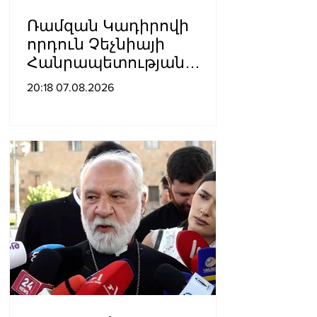
Ռամզան Կադիրովի
որդուն Չեչնիայի
Հանրապետության
հերոսի կոչում են
20:18 07.08.2026
շնորհել