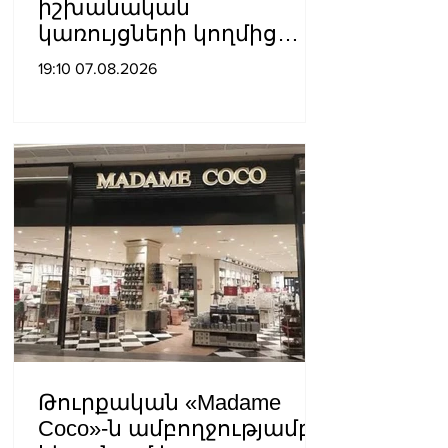
իշխանական
կառույցների կողմից
քայլեր են ձեռնարկվում
19:10 07.08.2026
եկեղեցու
հեղինակությունը
վնասելու,
ինքնավարությունը
սահմանափակելու, և
եկեղեցին իրենց կամքին
հպատակեցնելու
համար․ Վեհափառ
Հայրապետ
Թուրքական «Madame
Coco»-ն ամբողջությամբ