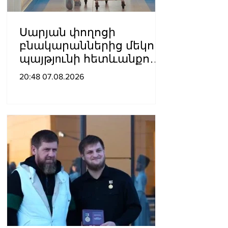
Սարյան փողոցի
բնակարաններից մեկում
պայթյnւնի հետևանքով
55-ամյա տղամարդը
20:48 07.08.2026
այրվшծքներով
տեղափոխվել է
հիվանդանոց