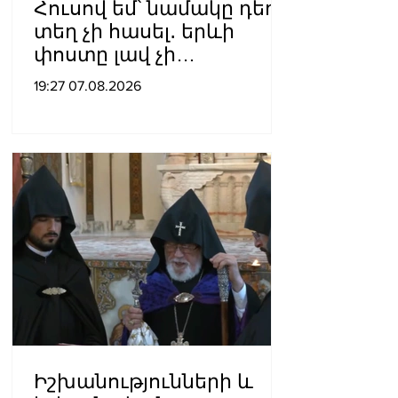
Հուսով եմ՝ նամակը դեռ
տեղ չի հասել․ երևի
փոստը լավ չի
աշխատում․ Նաթան
19:27 07.08.2026
արքեպիսկոպոս
Հովհաննիսյանը՝ Պոլսո
պատրիարքի լռության
մասին
Իշխանությունների և