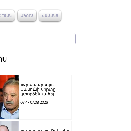
ՇՐՋԱՆ
ՍՊՈՐՏ
ԺԱՄԱՆՑ
ՈՍ
«Հրապարակ»․
Սասունի սիրտը
կփորձեն շահել
08:47 07.08.2026
«Ժողովուրդ». Ում շքեղ