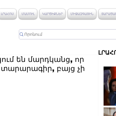
ԼՐԱՀՈՍ
ՄԱՄՈՒԼ
ԿԱՐԾԻՔՆԵՐ
ՄԻՋԱԶԳԱՅԻՆ
ՏԱՐԱԾԱ
ԼՐԱՀ
ում են մարդկանց, որ
յտարարագիր, բայց չի