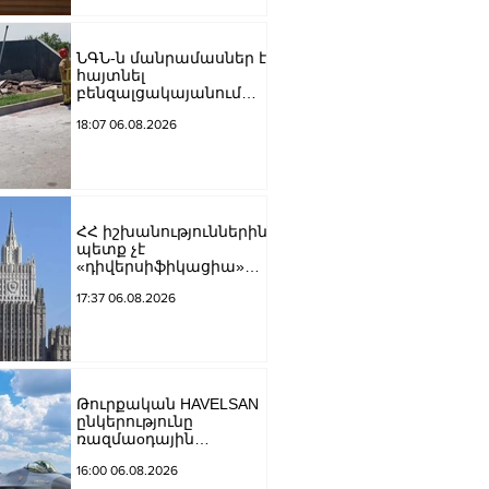
ՆԳՆ-ն մանրամասներ է
հայտնել
բենզալցակայանում
տեղի ունեցած
18:07 06.08.2026
պայթյունից
ՀՀ իշխանություններին
պետք չէ
«դիվերսիֆիկացիա»
բառի ետևում թաքցնել
17:37 06.08.2026
շրջադարձը դեպի ՌԴ-
ին թշնամաբար
տրամադրված ԵՄ․ ՌԴ
ԱԳՆ
Թուրքական HAVELSAN
ընկերությունը
ռազմաoդային
գործողությունների
16:00 06.08.2026
կառավարման