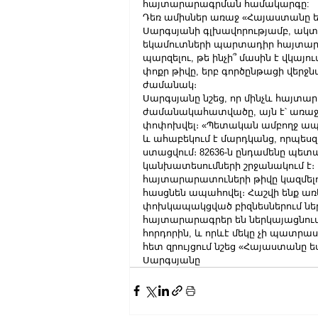
հայտարարագրման համակարգը:
Դեռ ամիսներ առաջ «Հայաստանը ե
Սարգսյանի գլխավորությամբ, ակտ
եկամուտների պարտադիր հայտարար
պարզելու, թե ինչի՞ մասին է վկա
փոքր թիվը, երբ գործընթացի վերջն
ժամանակ։
Սարգսյանը նշեց, որ մինչև հայտ
ժամանակահատվածը, այն է՝ առաջիկ
փոփոխվել։ «Պետական ամբողջ ապ
և ահաբեկում է մարդկանց, որպեսզ
ստացվում։ 82636-ն ընդամենը պետա
կանխատեսումների շրջանակում է։ Կ
հայտարարատուների թիվը կազմելու է
հասցնեն ապահովել։ Հաշվի ենք ա
փոխկապակցված բիզնեսներում 
հայտարարագրեր են ներկայացնում։
հորդորին, և որևէ մեկը չի պատրա
հետ զրույցում նշեց «Հայաստանը 
Սարգսյանը