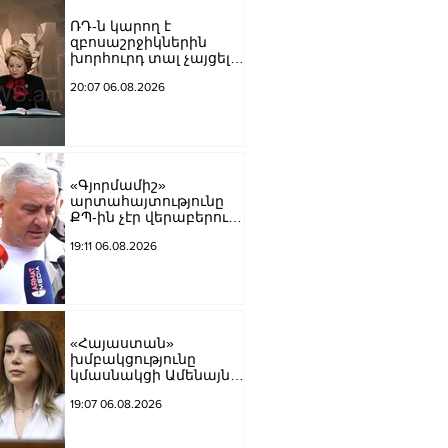
ՌԴ-ն կարող է
զբոսաշրջիկներին
խորհուրդ տալ չայցելել
Հայաստան՝
20:07 06.08.2026
ռուսաստանցիների
ձերբակալությունների
պատճառով.
Մատվիենկո
«Գյnրմամիշ»
արտահայտությունը
ՔՊ-ին չէր վերաբերում,
ինձնից բիզնես
19:11 06.08.2026
խլnղներին էր
վերաբերում․ Սամվել
Կարապետյան
«Հայաստան»
խմբակցությունը
կմասնակցի Ամենայն
Հայոց Կաթողիկոսի
19:07 06.08.2026
դատավարությանը․
Աննա Գրիգորյան