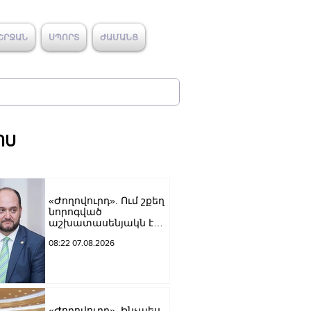
ՇՐՋԱՆ
ՍՊՈՐՏ
ԺԱՄԱՆՑ
ՈՍ
«Ժողովուրդ». Ում շքեղ
նորոգված
աշխատասենյակն է
տրամադրվել Արայիկ
08:22 07.08.2026
Հարությունյանին
«Ժողովուրդ». Ինչպես