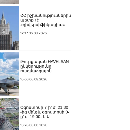
ՀՀ իշխանություններին
պետք չէ
«դիվերսիֆիկացիա»
բառի ետևում թաքցնել
17:37 06.08.2026
շրջադարձը դեպի ՌԴ-
ին թշնամաբար
տրամադրված ԵՄ․ ՌԴ
ԱԳՆ
Թուրքական HAVELSAN
ընկերությունը
ռազմաoդային
գործողությունների
16:00 06.08.2026
կառավարման
համակարգ է
փոխանցել
Ադրբեջանին
Օգոստոսի 7-ի՝ ժ. 21:30
-ից մինչև օգոստոսի 9-
ը՝ ժ. 19:00- ն Ա.
Խանջյան փողոցի
15:26 06.08.2026
Մանկավարժական