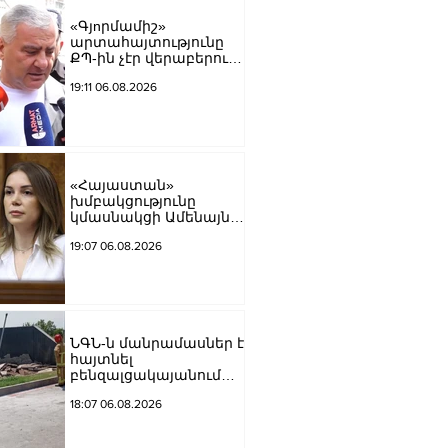
«Գյnրմամիշ»
արտահայտությունը
ՔՊ-ին չէր վերաբերում,
ինձնից բիզնես
19:11 06.08.2026
խլnղներին էր
վերաբերում․ Սամվել
Կարապետյան
«Հայաստան»
խմբակցությունը
կմասնակցի Ամենայն
Հայոց Կաթողիկոսի
19:07 06.08.2026
դատավարությանը․
Աննա Գրիգորյան
ՆԳՆ-ն մանրամասներ է
հայտնել
բենզալցակայանում
տեղի ունեցած
18:07 06.08.2026
պայթյունից