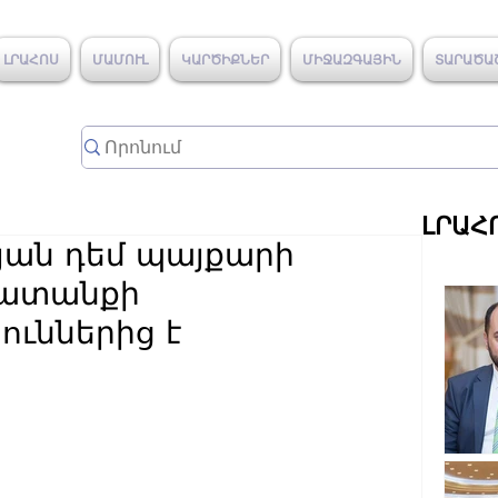
ԼՐԱՀՈՍ
ՄԱՄՈՒԼ
ԿԱՐԾԻՔՆԵՐ
ՄԻՋԱԶԳԱՅԻՆ
ՏԱՐԱԾԱ
ԼՐԱՀ
յան դեմ պայքարի
խատանքի
ուններից է