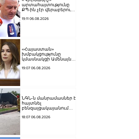
արտահայտությունը
ՔՊ-ին չէր վերաբերում,
ինձնից բիզնես
19:11 06.08.2026
խլnղներին էր
վերաբերում․ Սամվել
Կարապետյան
«Հայաստան»
խմբակցությունը
կմասնակցի Ամենայն
Հայոց Կաթողիկոսի
19:07 06.08.2026
դատավարությանը․
Աննա Գրիգորյան
ՆԳՆ-ն մանրամասներ է
հայտնել
բենզալցակայանում
տեղի ունեցած
18:07 06.08.2026
պայթյունից