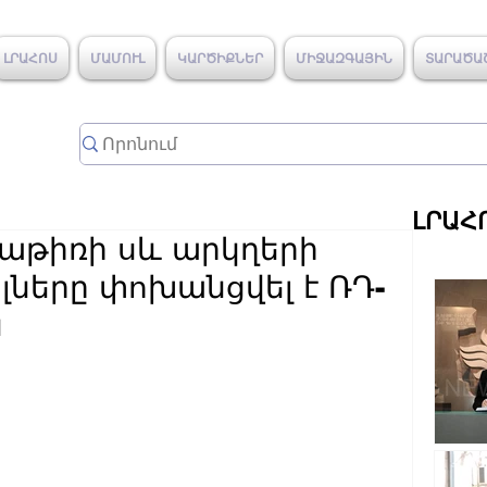
ԼՐԱՀՈՍ
ՄԱՄՈՒԼ
ԿԱՐԾԻՔՆԵՐ
ՄԻՋԱԶԳԱՅԻՆ
ՏԱՐԱԾԱ
ԼՐԱՀ
աթիռի սև արկղերի
լները փոխանցվել է ՌԴ-
ն