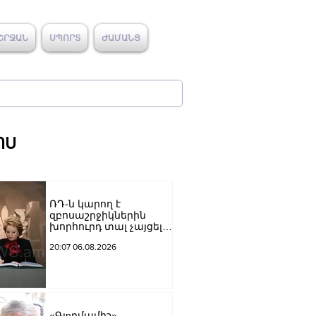
ՇՐՋԱՆ
ՍՊՈՐՏ
ԺԱՄԱՆՑ
ՈՍ
ՌԴ-ն կարող է
զբոսաշրջիկներին
խորհուրդ տալ չայցելել
Հայաստան՝
20:07 06.08.2026
ռուսաստանցիների
ձերբակալությունների
պատճառով.
Մատվիենկո
«Գյnրմամիշ»