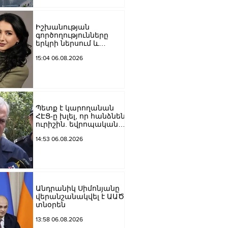
Մեծի պողոտա
խաչմերուկը
երթևեկության համար
Իշխանության
փակ է լինելու
գործողությունները
երկրի ներսում և
արտաքին ճակատում
15:04 06.08.2026
դրանց
բացակայությունը կամ
առնվազն, ոչ բավարար
լինելը, ամրապնդում են
խորքային
մտահոգությունները
Պետք է կարողանան
պետականության,
ՀԷՑ-ը խլել, որ հանձնեն
ազգային արժեքների և
ուրիշին. եվրոպական
արդարու
դատարաններում քայլ-
14:53 06.08.2026
քայլ գնում ենք առաջ.
Կարապետյան
Անդրանիկ Սիմոնյանը
վերանշանակվել է ԱԱԾ
տնօրեն
13:58 06.08.2026