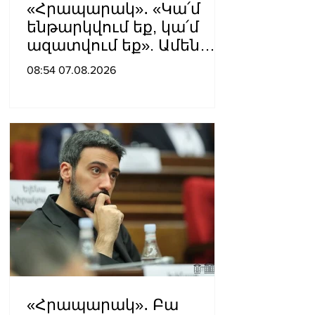
«Հրապարակ»․ «Կա՛մ
ենթարկվում եք, կա՛մ
ազատվում եք». Ամեն
մեկն իր համակարգում
08:54 07.08.2026
«ցար ի բոգ է» իրեն
զգում
«Հրապարակ»․ Բա