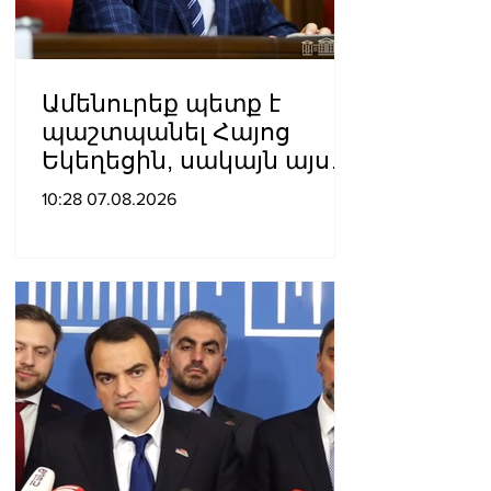
Ամենուրեք պետք է
պաշտպանել Հայոց
Եկեղեցին, սակայն այս
ամենին վերջ տալու,
10:28 07.08.2026
հանդարտվելու և
խաղաղվելու
ճանապարհն
իշխանափոխությունն է.
Տիգրան Աբրահամյան