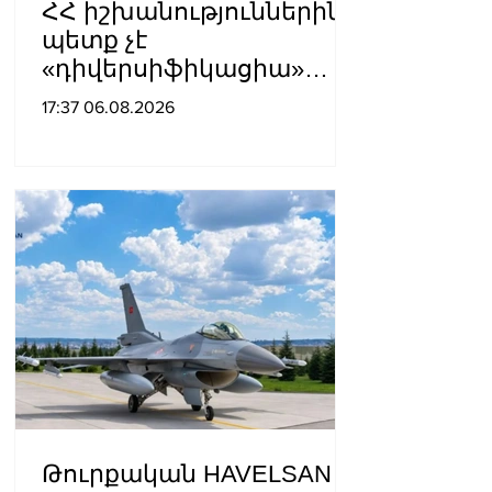
ՀՀ իշխանություններին
պետք չէ
«դիվերսիֆիկացիա»
բառի ետևում թաքցնել
17:37 06.08.2026
շրջադարձը դեպի ՌԴ-ին
թշնամաբար
տրամադրված ԵՄ․ ՌԴ
ԱԳՆ
Թուրքական HAVELSAN