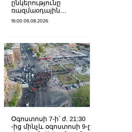
ընկերությունը
ռազմաoդային
գործողությունների
16:00 06.08.2026
կառավարման
համակարգ է փոխանցել
Ադրբեջանին
Օգոստոսի 7-ի՝ ժ. 21:30
-ից մինչև օգոստոսի 9-ը՝