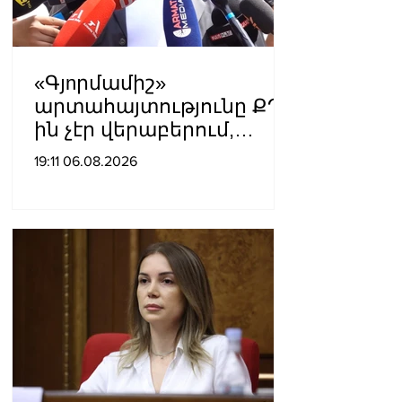
«Գյnրմամիշ»
արտահայտությունը ՔՊ-
ին չէր վերաբերում,
ինձնից բիզնես
19:11 06.08.2026
խլnղներին էր
վերաբերում․ Սամվել
Կարապետյան