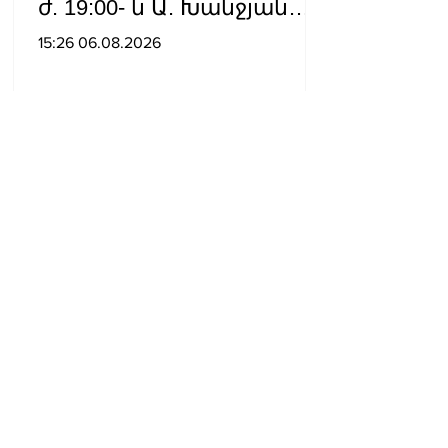
ժ. 19:00- ն Ա. Խանջյան
փողոցի
15:26 06.08.2026
Մանկավարժական
համալսարանին հարող
ուղետարը մինչև Տ. Մեծի
պողոտա խաչմերուկը
երթևեկության համար
փակ է լինելու
Իշխանության
գործողությունները
երկրի ներսում և