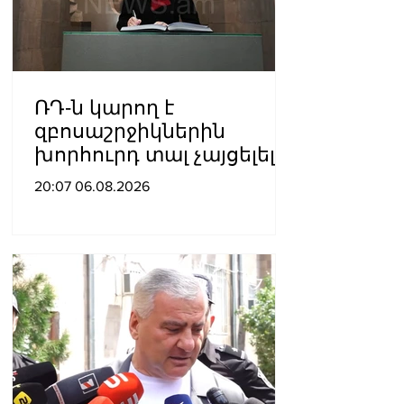
ՌԴ-ն կարող է
զբոսաշրջիկներին
խորհուրդ տալ չայցելել
Հայաստան՝
20:07 06.08.2026
ռուսաստանցիների
ձերբակալությունների
պատճառով.
Մատվիենկո