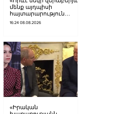
«Որևէ մեկի վերաբերյալ
մենք այդպիսի
հայտարարություն
չպետք է ունենանք»․
16:24 08.08.2026
Քրիստինե Վարդանյան
«Իրական
խաղաղությանն