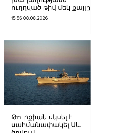
ուղղված թիվ մեկ քայլը
պետք է լիներ մեր բոլոր
15:56 08.08.2026
գերիների ազատ
արձակումը»․ Տաթևիկ
Հայրապետյան
Թուրքիան սկսել է
սահմանափակել Սև
ծովում