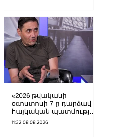
«2026 թվականի
օգոստոսի 7-ը դարձավ
հայկական պատմության
ամենախայտառակ
11:32 08.08.2026
էջերից մեկը»․ Արման
Աբովյան