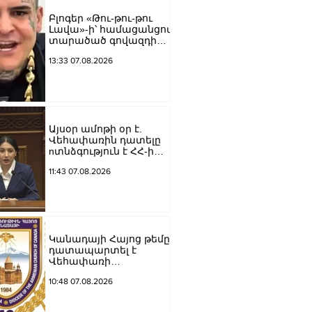
գործողությունների նոր
Բլոգեր «Թու-թու-թու
խայտառակ
Լավա»-ի՝ համացանցով
հանգրվանն է.
տարածած գովազդի
Լուսավոր Հայաստան
կեղծ լինելու մասին
13:33 07.08.2026
ոստիկանությունը
բազմաթիվ
ահազանգեր է ստացել.
նյութերը փոխանցվել
են քննչական բաժին
Այսօր ամոթի օր է.
Վեհափառին դատելը
nտնձգություն է ՀՀ-ի
Սահանադրության
11:43 07.08.2026
նկատմամբ.
Մարիաննա
Ղահրամանյան
Կանադայի Հայոց թեմը
դատապարտել է
Վեհափառի
նկատմամբ քրեական
10:48 07.08.2026
հետապնդումը