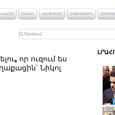
ԼՐԱՀՈՍ
ՄԱՄՈՒԼ
ԿԱՐԾԻՔՆԵՐ
ՄԻՋԱԶԳԱՅԻՆ
ՏԱՐԱԾԱ
ԼՐԱՀ
լու, որ ուզում ես
ղաքացին՝ Նիկոլ