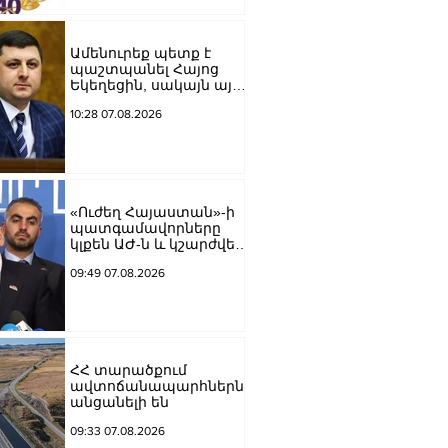
Ամենուրեք պետք է
պաշտպանել Հայոց
Եկեղեցին, սակայն այս
ամենին վերջ տալու,
10:28 07.08.2026
հանդարտվելու և
խաղաղվելու
ճանապարհն
իշխանափոխությունն
է. Տիգրան
Աբրահամյան
«Ուժեղ Հայաստան»-ի
պատգամավորները
կլքեն ԱԺ-ն և կշարժվեն
դեպի Էջմիածին
09:49 07.08.2026
ՀՀ տարածքում
ավտոճանապարհներն
անցանելի են
09:33 07.08.2026