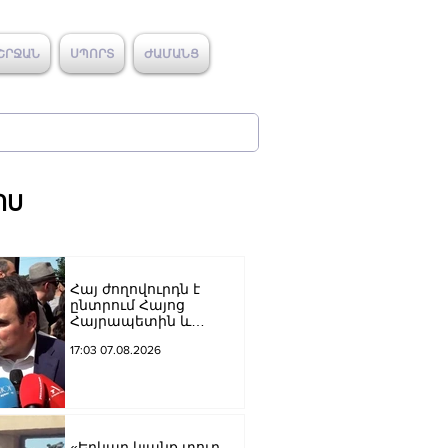
ՇՐՋԱՆ
ՍՊՈՐՏ
ԺԱՄԱՆՑ
ՈՍ
Հայ ժողովուրդն է
ընտրում Հայոց
Հայրապետին և
հեռացնելու
17:03 07.08.2026
ընթացակարգ չկա, չի էլ
կարող աշխարհիկ
մարդը. Նարեկ
Կարապետյան
«Երկար կյանք տուր