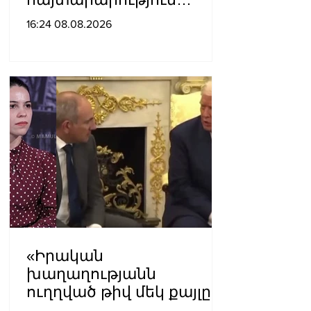
չպետք է ունենանք»․
16:24 08.08.2026
Քրիստինե Վարդանյան
«Իրական
խաղաղությանն
ուղղված թիվ մեկ քայլը
պետք է լիներ մեր բոլոր