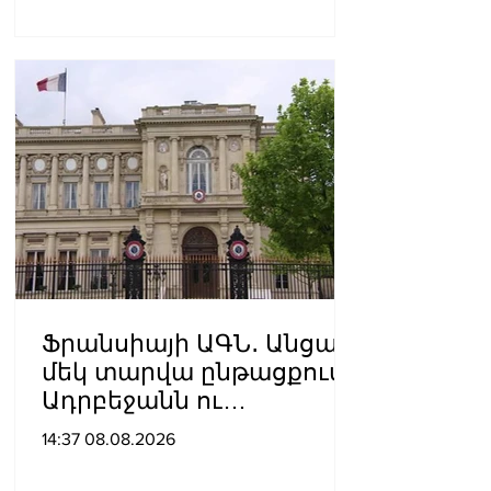
Ֆրանսիայի ԱԳՆ․ Անցած
մեկ տարվա ընթացքում
Ադրբեջանն ու
Հայաստանը
14:37 08.08.2026
խաղաղությունը
դարձրել են շոշափելի