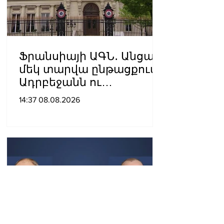
Ֆրանսիայի ԱԳՆ․ Անցած
մեկ տարվա ընթացքում
Ադրբեջանն ու
Հայաստանը
14:37 08.08.2026
խաղաղությունը
դարձրել են շոշափելի