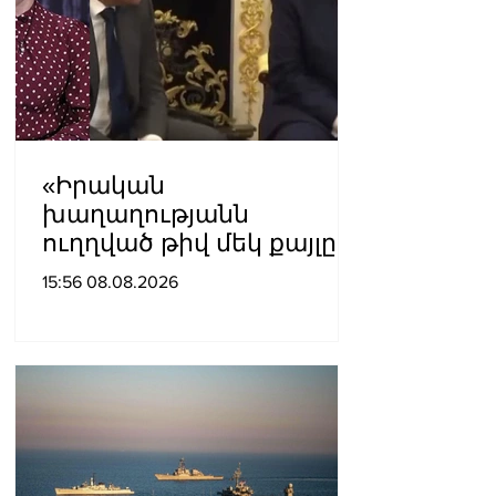
«Իրական
խաղաղությանն
ուղղված թիվ մեկ քայլը
պետք է լիներ մեր բոլոր
15:56 08.08.2026
գերիների ազատ
արձակումը»․ Տաթևիկ
Հայրապետյան