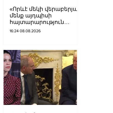
«Որևէ մեկի վերաբերյալ
մենք այդպիսի
հայտարարություն
չպետք է ունենանք»․
16:24 08.08.2026
Քրիստինե Վարդանյան