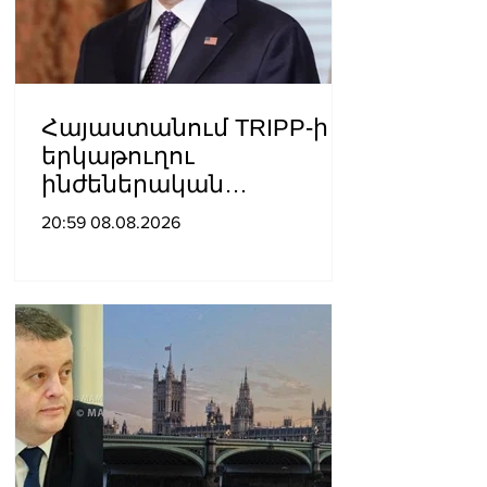
Հայաստանում TRIPP-ի
երկաթուղու
ինժեներական
ուսումնասիրություններ
20:59 08.08.2026
ն արդեն սկսվել են.
Ռուբիո