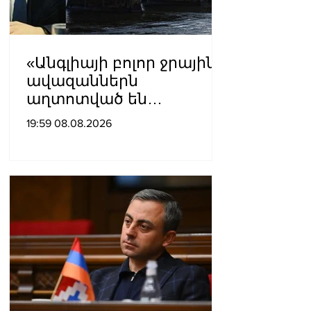
«Անգլիայի բոլոր ջրային
ավազաններն
աղտոտված են
թունավոր քիմիական
19:59 08.08.2026
նյութերով»․ Լևոն
Ազիզյան