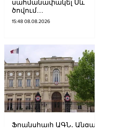
սահմանափակել Սև
ծովում
նավագնացությունը
15:48 08.08.2026
Ֆրանսիայի ԱԳՆ․ Անցած
մեկ տարվա ընթացքում