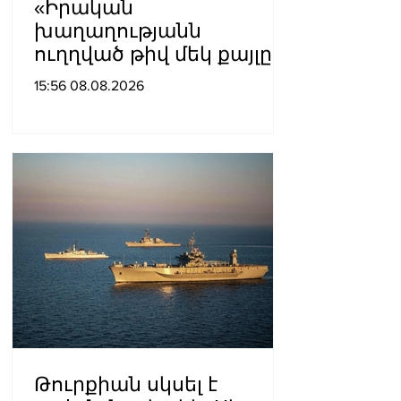
«Իրական
խաղաղությանն
ուղղված թիվ մեկ քայլը
պետք է լիներ մեր բոլոր
15:56 08.08.2026
գերիների ազատ
արձակումը»․ Տաթևիկ
Հայրապետյան
Թուրքիան սկսել է