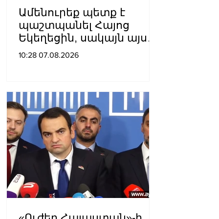
Ամենուրեք պետք է
պաշտպանել Հայոց
Եկեղեցին, սակայն այս
ամենին վերջ տալու,
10:28 07.08.2026
հանդարտվելու և
խաղաղվելու
ճանապարհն
իշխանափոխությունն է.
Տիգրան Աբրահամյան
«Ուժեղ Հայաստան»-ի