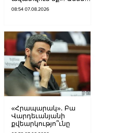
մեկն իր համակարգում
08:54 07.08.2026
«ցար ի բոգ է» իրեն
զգում
«Հրապարակ»․ Բա
Վարդեւանյանի
քվեարկությո՞ւնը