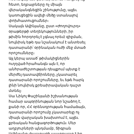
հետո, եղբայրները ոչ միայն 
վերականգնեցին շինությունը, այլեւ 
կառուցեցին ավելի մեծը ստանալով 
փոխհատուցումներ։
Սակայն Ավինյանը, ըստ «Ժողովուրդ» 
օրաթերթի տեղեկությունների, իր 
թիմին հորդորել է չգնալ որեւէ զիջման, 
նույնիսկ եթե դա նշանակում է անտեսել 
դատարանի՝ օրինական ուժի մեջ մտած 
որոշումները։
Այլ կերպ ասած՝ թիմակիցներին 
ուղղված հրահանգն այն է, որ 
անհրաժեշտության դեպքում պետք է 
մերժել դատավճիռները, չկատարել 
դատարանի որոշումները, եւ եթե հարկ 
լինի նույնիսկ քրեաիրավական դաշտ 
մտնել։
Սա Նիկոլ Փաշինյանի իշխանության 
համար ապօրինության նոր նշաձող է, 
քանի որ, ՀՀ օրենսդրության համաձայն, 
դատարանի որոշումը չկատարելը ոչ 
միայն վարչական խախտում է, այլեւ 
քրեական հանցագործություն։ Մեր 
աղբյուրների պնդմամբ, Տիգրան 
Ավինյանը փաստացի պատրաստ է իր 