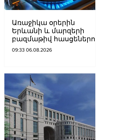
Առաջիկա օրերին
Երևանի և մարզերի
բազմաթիվ հասցեներում
գազանջատումներ են
09:33 06.08.2026
սպասվում