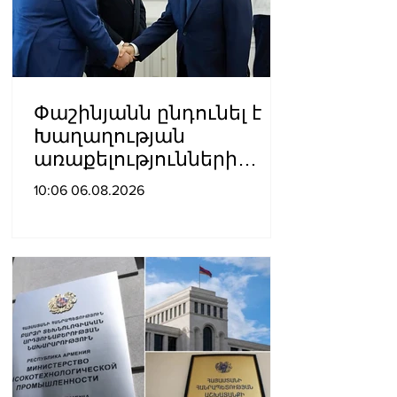
Փաշինյանն ընդունել է
Խաղաղության
առաքելությունների
հարցերով ԱՄՆ հատուկ
10:06 06.08.2026
բանագնացի ավագ
խորհրդական Արյե
Լայթսթոունին և
Կոնստանտին Սոկոլովին