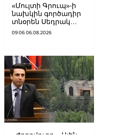
«Մուլտի Գրուպ»-ի
նախկին գործադիր
տնօրեն Սեդրակ
Առուստամյանը 2 ամսով
09:06 06.08.2026
կալանավորվել է
«Ժողովուրդ». Ալեն