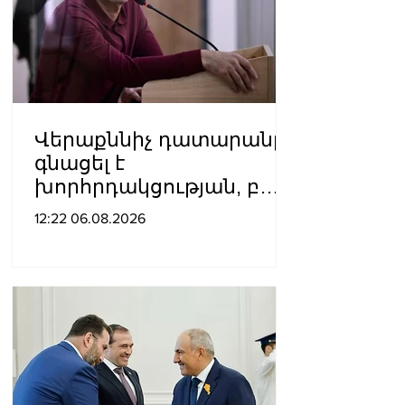
Վերաքննիչ դատարանը
գնացել է
խորհրդակցության, բայց
բոլորիս համար պարզ է՝
12:22 06.08.2026
այդ վճիռը վաղուց
կայացված է. Դավիթ
Իշխանյանը՝ Բաքվից
(Ձայնագրություն)