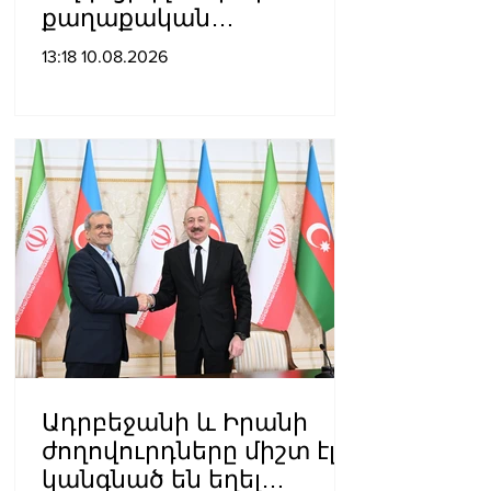
քաղաքական
ճնշումներն ու
13:18 10.08.2026
իրավախախտումները
բարձրաձայնելու,
միջազգային
հանրության
ուշադրությունը
հրավիրելու և հայ
ժողովրդի արժեքային
համակարգը
պաշտպանելու համար
Ադրբեջանի և Իրանի
ժողովուրդները միշտ էլ
կանգնած են եղել