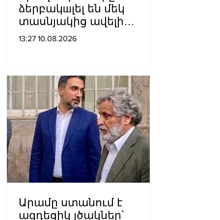
ձերբակшլել են մեկ
տասնյակից ավելի
անձանց․
13:27 10.08.2026
մանրամասներ`
Դաշտավան գյուղում
կատարված
խուլիգանnւթյունից
Արամը ստանում է
ազդեցիկ լծակներ՝