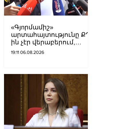
«Գյnրմամիշ»
արտահայտությունը ՔՊ-
ին չէր վերաբերում,
ինձնից բիզնես
19:11 06.08.2026
խլnղներին էր
վերաբերում․ Սամվել
Կարապետյան