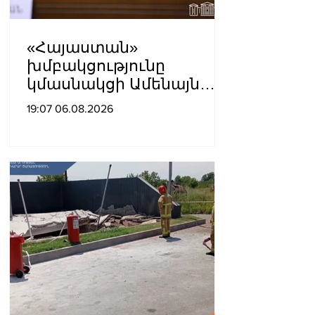
«Հայաստան»
խմբակցությունը
կմասնակցի Ամենայն
Հայոց Կաթողիկոսի
19:07 06.08.2026
դատավարությանը․
Աննա Գրիգորյան