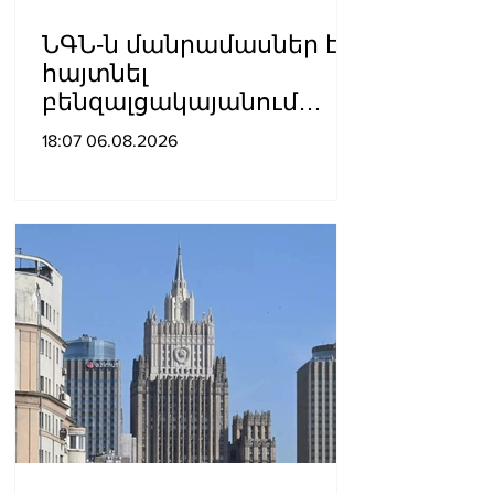
ՆԳՆ-ն մանրամասներ է
հայտնել
բենզալցակայանում
տեղի ունեցած
18:07 06.08.2026
պայթյունից