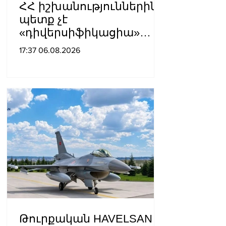
ՀՀ իշխանություններին
պետք չէ
«դիվերսիֆիկացիա»
բառի ետևում թաքցնել
17:37 06.08.2026
շրջադարձը դեպի ՌԴ-ին
թշնամաբար
տրամադրված ԵՄ․ ՌԴ
ԱԳՆ
Թուրքական HAVELSAN