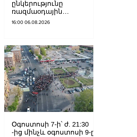
ընկերությունը
ռազմաoդային
գործողությունների
16:00 06.08.2026
կառավարման
համակարգ է փոխանցել
Ադրբեջանին
Օգոստոսի 7-ի՝ ժ. 21:30
-ից մինչև օգոստոսի 9-ը՝