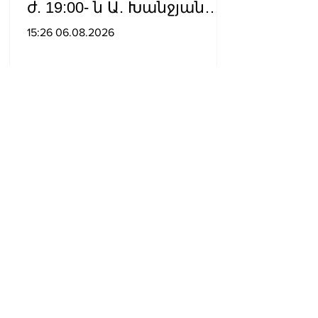
ժ. 19:00- ն Ա. Խանջյան
փողոցի
15:26 06.08.2026
Մանկավարժական
համալսարանին հարող
ուղետարը մինչև Տ. Մեծի
պողոտա խաչմերուկը
երթևեկության համար
փակ է լինելու
Իշխանության
գործողությունները
երկրի ներսում և