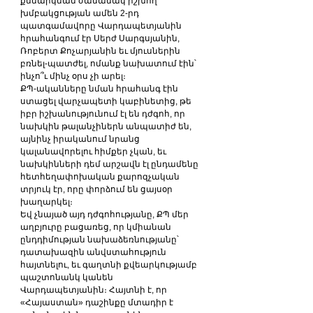
քննարկման ժամանակ իշխող 
խմբակցության ամեն 2-րդ 
պատգամավորը Վարդապետյանին 
հրահանգում էր Սերժ Սարգսյանին, 
Ռոբերտ Քոչարյանին եւ մյուսներին 
բռնել-պատժել, ոմանք նախատում էին՝ 
ինչո՞ւ մինչ օրս չի արել։
ՔՊ-ականները նման հրահանգ էին 
ստացել վարչապետի կաբինետից, թե 
իբր իշխանությունում էլ են դժգոհ, որ 
նախկին թալանչիներն անպատիժ են, 
այնինչ իրականում նրանց 
կալանավորելու հիմքեր չկան, եւ 
նախկինների դեմ արշավն էլ ընդամենը 
հետհեղափոխական քարոզչական 
տրյուկ էր, որը փորձում են ցայսօր 
խաղարկել։
Եվ չնայած այդ դժգոհությանը, ՔՊ մեր 
աղբյուրը բացառեց, որ կմիանան 
ընդդիմության նախաձեռնությանը՝ 
դատախազին անվստահություն 
հայտնելու, եւ գաղտնի քվեարկությամբ 
պաշտոնանկ կանեն 
Վարդապետյանին։ Հայտնի է, որ 
«Հայաստան» դաշինքը մտադիր է 