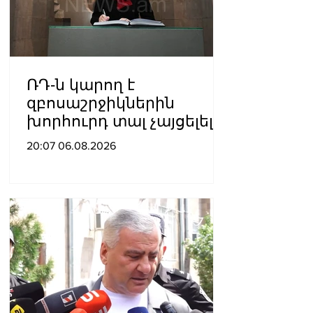
ՌԴ-ն կարող է
զբոսաշրջիկներին
խորհուրդ տալ չայցելել
Հայաստան՝
20:07 06.08.2026
ռուսաստանցիների
ձերբակալությունների
պատճառով.
Մատվիենկո