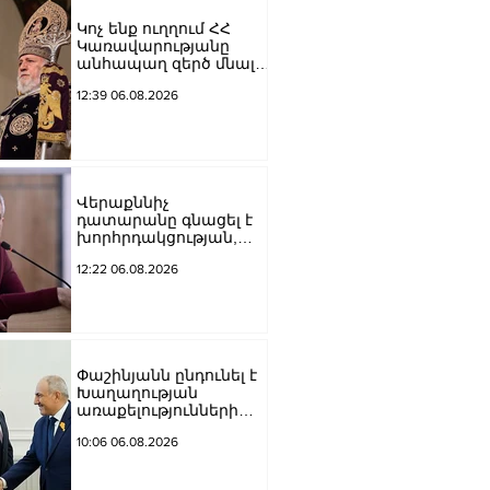
Կոչ ենք ուղղում ՀՀ
Կառավարությանը
անհապաղ զերծ մնալ
հակաեկեղեցական
12:39 06.08.2026
գործունեություն
ծավալելուց․
Հայաստանյաց
Առաքելական Սուրբ
Եկեղեցու
Արգենտինայի և Չիլիի
Վերաքննիչ
թեմի կենտրոնական
դատարանը գնացել է
վարչութուն
խորհրդակցության,
բայց բոլորիս համար
12:22 06.08.2026
պարզ է՝ այդ վճիռը
վաղուց կայացված է.
Դավիթ Իշխանյանը՝
Բաքվից
(Ձայնագրություն)
Փաշինյանն ընդունել է
Խաղաղության
առաքելությունների
հարցերով ԱՄՆ հատուկ
10:06 06.08.2026
բանագնացի ավագ
խորհրդական Արյե
Լայթսթոունին և