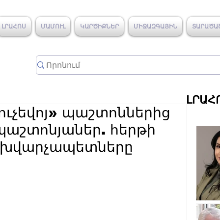
ԼՐԱՀՈՍ
ՄԱՄՈՒԼ
ԿԱՐԾԻՔՆԵՐ
ՄԻՋԱԶԳԱՅԻՆ
ՏԱՐԱԾԱ
ԼՐԱՀ
յուչեվոյ» պաշտոններից
պաշտոնյաներ. հերթի
փոխվարչապետները