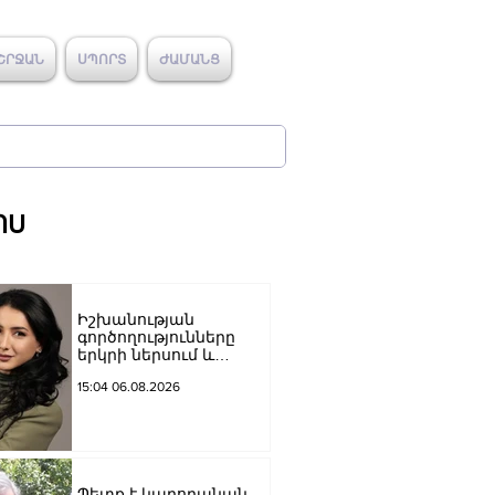
ՇՐՋԱՆ
ՍՊՈՐՏ
ԺԱՄԱՆՑ
ՈՍ
Իշխանության
գործողությունները
երկրի ներսում և
արտաքին ճակատում
15:04 06.08.2026
դրանց
բացակայությունը կամ
առնվազն, ոչ բավարար
լինելը, ամրապնդում են
խորքային
մտահոգությունները
Պետք է կարողանան