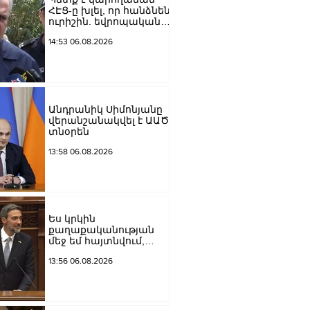
պետականության,
ՀԷՑ-ը խլել, որ հանձնեն
ազգային արժեքների և
ուրիշին. եվրոպական
արդարու
դատարաններում քայլ-
14:53 06.08.2026
քայլ գնում ենք առաջ.
Կարապետյան
Անդրանիկ Սիմոնյանը
վերանշանակվել է ԱԱԾ
տնօրեն
13:58 06.08.2026
Ես կրկին
քաղաքականության
մեջ եմ հայտնվում,
որովհետև
13:56 06.08.2026
«Քաղաքացիական
պայմանագիր»-ը դեռևս
իշխանություն է. Արամ
Վարդևանյան