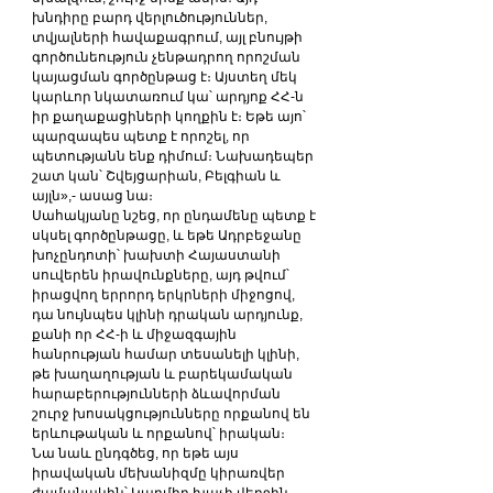
խնդիրը բարդ վերլուծություններ, 
տվյալների հավաքագրում, այլ բնույթի 
գործունեություն չենթադրող որոշման 
կայացման գործընթաց է։ Այստեղ մեկ 
կարևոր նկատառում կա՝ արդյոք ՀՀ-ն 
իր քաղաքացիների կողքին է։ Եթե այո՝ 
պարզապես պետք է որոշել, որ 
պետությանն ենք դիմում։ Նախադեպեր 
շատ կան՝ Շվեյցարիան, Բելգիան և 
այլն»,- ասաց նա։
Սահակյանը նշեց, որ ընդամենը պետք է 
սկսել գործընթացը, և եթե Ադրբեջանը 
խոչընդոտի՝ խախտի Հայաստանի 
սուվերեն իրավունքները, այդ թվում՝ 
իրացվող երրորդ երկրների միջոցով, 
դա նույնպես կլինի դրական արդյունք, 
քանի որ ՀՀ-ի և միջազգային 
հանրության համար տեսանելի կլինի, 
թե խաղաղության և բարեկամական 
հարաբերությունների ձևավորման 
շուրջ խոսակցությունները որքանով են 
երևութական և որքանով՝ իրական։
Նա նաև ընդգծեց, որ եթե այս 
իրավական մեխանիզմը կիրառվեր 