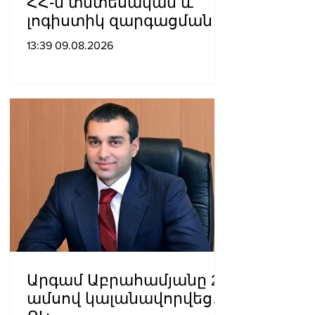
ՀՀ-ն տնտեսական և
լոգիստիկ զարգացման
տեսանկյունից պետք է
13:39 09.08.2026
կարողանա լուծել երկու
մակարդակի խնդիր».
Արա Պողոսյան
Արգամ Աբրահամյանը 2
ամսով կալանավորվեց․