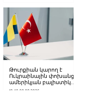
Թուրքիան կարող է
Ուկրաինային փոխանցել
ամերիկյան բալիստիկ
հրթիռներ․ հայտնի են
10:40 09.08.2026
քանակները