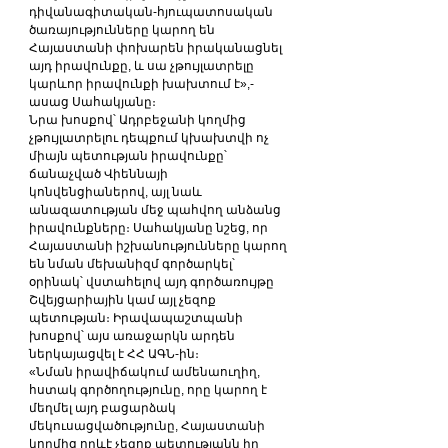
դիվանագիտական-հյուպատոսական 
ծառայությունները կարող են 
Հայաստանի փոխարեն իրականացնել 
այդ իրավունքը, և սա չթույլատրելը 
կարևոր իրավունքի խախտում է»,- 
ասաց Սահակյանը։
Նրա խոսքով՝ Ադրբեջանի կողմից 
չթույլատրելու դեպքում կխախտվի ոչ 
միայն պետության իրավունքը՝ 
ճանաչված Վիեննայի 
կոնվենցիաներով, այլ նաև 
անազատության մեջ պահվող անձանց 
իրավունքները։ Սահակյանը նշեց, որ 
Հայաստանի իշխանությունները կարող 
են նման մեխանիզմ գործարկել՝ 
օրինակ՝ վստահելով այդ գործառույթը 
Շվեյցարիային կամ այլ չեզոք 
պետության։ Իրավապաշտպանի 
խոսքով՝ այս առաջարկն արդեն 
ներկայացվել է ՀՀ ԱԳՆ-ին։
«Նման իրավիճակում ամենաուղիղ, 
հստակ գործողությունը, որը կարող է 
մեղմել այդ բացարձակ 
մեկուսացվածությունը, Հայաստանի 
կողմից որևէ չեզոք պետությանն իր 