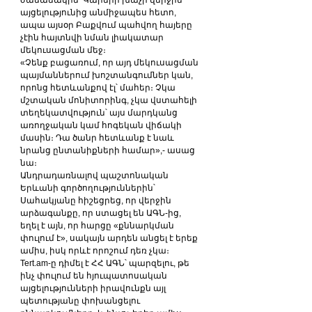
ժամանակին՝ Կարմիր խաչի վերջին 
այցելությունից անմիջապես հետո, 
ապա այսօր Բաքվում պահվող հայերը 
չէին հայտնվի նման լիակատար 
մեկուսացման մեջ։
«Չենք բացառում, որ այդ մեկուսացման 
պայմաններում խոշտանգումներ կան, 
որոնց հետևանքով էլ՝ մահեր։ Չկա 
մշտական մոնիտորինգ, չկա վստահելի 
տեղեկատվություն՝ այս մարդկանց 
առողջական կամ հոգեկան վիճակի 
մասին։ Դա ծանր հետևանք է նաև 
նրանց ընտանիքների համար»,- ասաց 
նա։
Անդրադառնալով պաշտոնական 
Երևանի գործողություններին՝ 
Սահակյանը հիշեցրեց, որ վերջին 
արձագանքը, որ ստացել են ԱԳՆ-ից, 
եղել է այն, որ հարցը «քննարկման 
փուլում է», սակայն արդեն անցել է երեք 
ամիս, իսկ որևէ որոշում դեռ չկա։
Tert.am-ը դիմել է ՀՀ ԱԳՆ՝ պարզելու, թե 
ինչ փուլում են հյուպատոսական 
այցելությունների իրավունքն այլ 
պետությանը փոխանցելու 