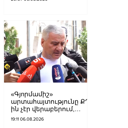
ռուսաստանցիների
ձերբակալությունների
պատճառով.
Մատվիենկո
«Գյnրմամիշ»
արտահայտությունը ՔՊ-
ին չէր վերաբերում,
ինձնից բիզնես
19:11 06.08.2026
խլnղներին էր