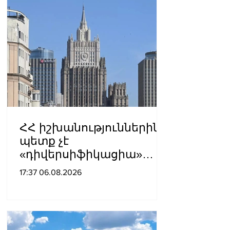
ՀՀ իշխանություններին
պետք չէ
«դիվերսիֆիկացիա»
բառի ետևում թաքցնել
17:37 06.08.2026
շրջադարձը դեպի ՌԴ-ին
թշնամաբար
տրամադրված ԵՄ․ ՌԴ
ԱԳՆ