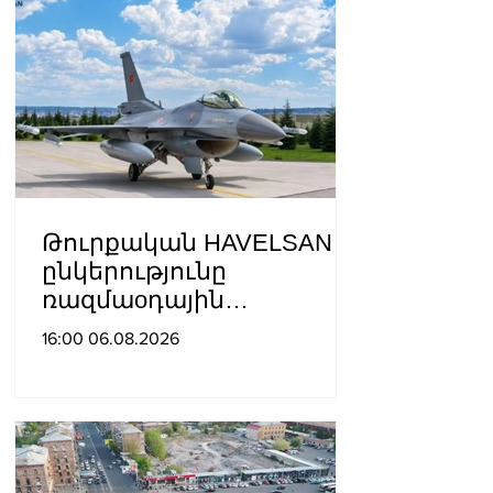
Թուրքական HAVELSAN
ընկերությունը
ռազմաoդային
գործողությունների
16:00 06.08.2026
կառավարման
համակարգ է փոխանցել
Ադրբեջանին