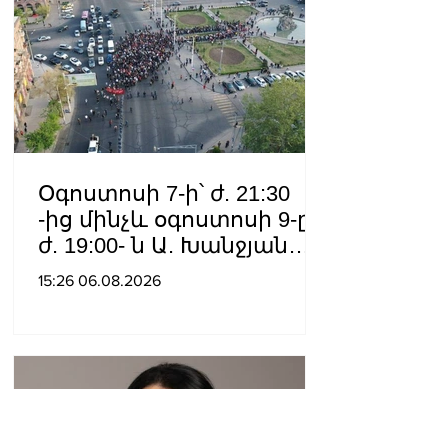
Օգոստոսի 7-ի՝ ժ. 21:30
-ից մինչև օգոստոսի 9-ը՝
ժ. 19:00- ն Ա. Խանջյան
փողոցի
15:26 06.08.2026
Մանկավարժական
համալսարանին հարող
ուղետարը մինչև Տ. Մեծի
պողոտա խաչմերուկը
երթևեկության համար
փակ է լինելու