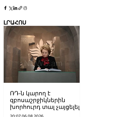
ԼՐԱՀՈՍ
ՌԴ-ն կարող է
զբոսաշրջիկներին
խորհուրդ տալ չայցելել
Հայաստան՝
20:07 06.08.2026