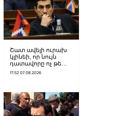
Շատ ավելի ուրախ
կլինեի, որ նույն
դատավորը ոչ թե
բացարկ հայտներ, այլ
17:52 07.08.2026
կարճեր քրեական գործը.
Լևոն Քոչարյան