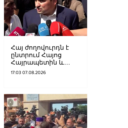
Հայ ժողովուրդն է
ընտրում Հայոց
Հայրապետին և
հեռացնելու
17:03 07.08.2026
ընթացակարգ չկա, չի էլ
կարող աշխարհիկ
մարդը. Նարեկ
Կարապետյան