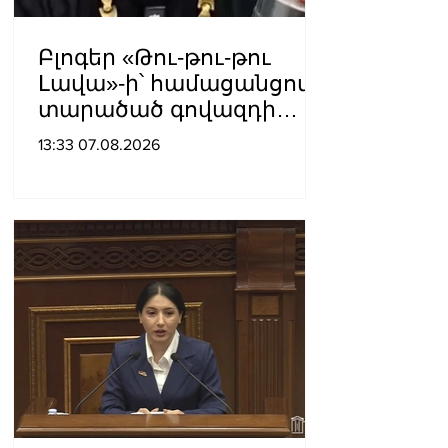
Բլոգեր «Թու-թու-թու
Լավա»-ի՝ համացանցով
տարածած գովազդի
կեղծ լինելու մասին
13:33 07.08.2026
ոստիկանությունը
բազմաթիվ ահազանգեր
է ստացել. նյութերը
փոխանցվել են
քննչական բաժին