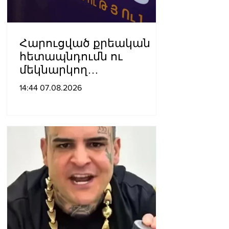
Հարուցված քրեական
հետապնդումն ու
մեկնարկող
դատավարությունը
14:44 07.08.2026
վերջին տարիներին
պետական
ինստիտուտների
հեղինակազրկման և
ապապետական
գործողությունների նոր
խայտառակ հանգրվանն
է. Լուսավոր Հայաստան