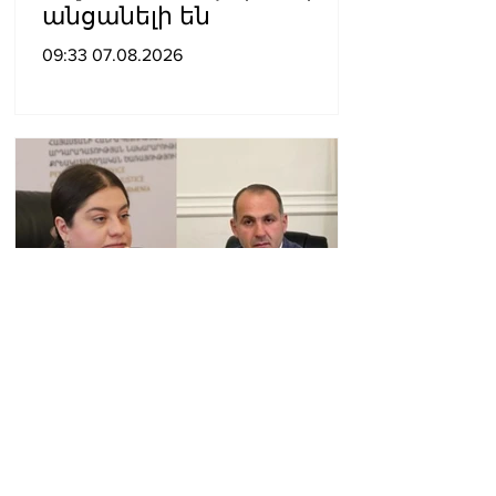
անցանելի են
09:33 07.08.2026
«Հրապարակ»․ «Կա՛մ
ենթարկվում եք, կա՛մ
ազատվում եք». Ամեն