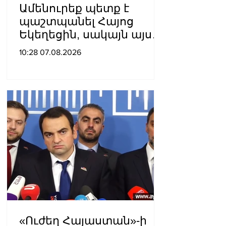
Ամենուրեք պետք է
պաշտպանել Հայոց
Եկեղեցին, սակայն այս
ամենին վերջ տալու,
10:28 07.08.2026
հանդարտվելու և
խաղաղվելու
ճանապարհն
իշխանափոխությունն է.
Տիգրան Աբրահամյան
«Ուժեղ Հայաստան»-ի