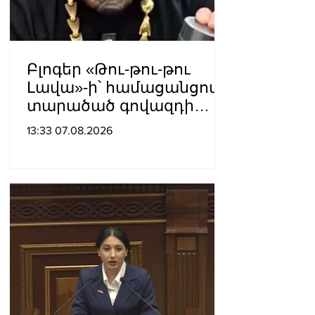
Բլոգեր «Թու-թու-թու
Լավա»-ի՝ համացանցով
տարածած գովազդի
կեղծ լինելու մասին
13:33 07.08.2026
ոստիկանությունը
բազմաթիվ ահազանգեր
է ստացել. նյութերը
փոխանցվել են
քննչական բաժին