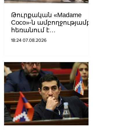
Թուրքական «Madame
Coco»-ն ամբողջությամբ
հեռանում է
Ռուսաստանից․ կփակվի
18:24 07.08.2026
29 խանութ