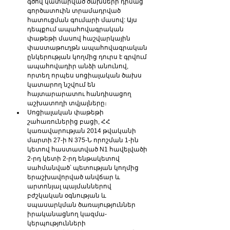
գծով կատարված ծախսերի դիմաց 
գործա­տուին տրամադրված 
հատուցման գումարի մասով: Այս 
դեպքում ապահո­վագրական 
փաթեթի մասով հաշվարկային 
փաստաթուղթն ապահովագրական 
ընկերութ­յան կողմից դուրս է գրվում 
ապահովադիր անձի անունով, 
որտեղ որպես սոցիալական ծախս 
կատարող նշվում են 
հայտարարատու հանդիսացող 
աշխատողի տվյալները։
Սոցիալական փաթեթի 
շահառուներից բացի, ՀՀ 
կառավարության 2014 թվականի 
մարտի 27-ի N 375-Ն որոշման 1-ին 
կետով հաս­տատ­ված N1 հավելվածի 
2-րդ կետի 2-րդ ենթակետով 
սահմանված՝ պետության կողմից 
երաշ­խավորված անվճար և 
արտոնյալ պայ­մաններով 
բժշկական օգնության և 
սպասարկման ծառա­յություններ 
իրականացնող կազ­մա­
կերպությունների 