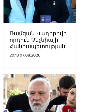
Ռամզան Կադիրովի
որդուն Չեչնիայի
Հանրապետության
հերոսի կոչում են
20:18 07.08.2026
շնորհել