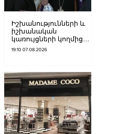
Իշխանությունների և
իշխանական
կառույցների կողմից
քայլեր են ձեռնարկվում
19:10 07.08.2026
եկեղեցու
հեղինակությունը
վնասելու,
ինքնավարությունը
սահմանափակելու, և
եկեղեցին իրենց կամքին
հպատակեցնելու
համար․ Վեհափառ
Հայրապետ