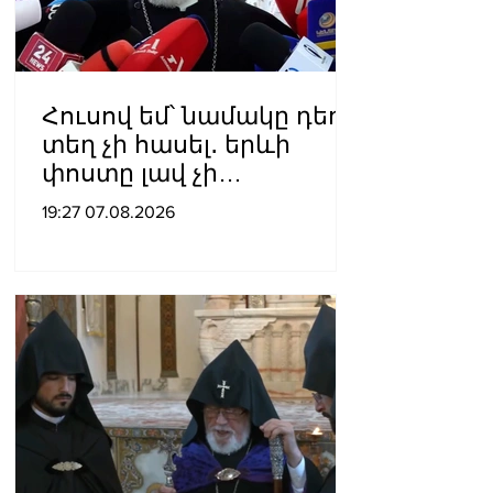
Հուսով եմ՝ նամակը դեռ
տեղ չի հասել․ երևի
փոստը լավ չի
աշխատում․ Նաթան
19:27 07.08.2026
արքեպիսկոպոս
Հովհաննիսյանը՝ Պոլսո
պատրիարքի լռության
մասին