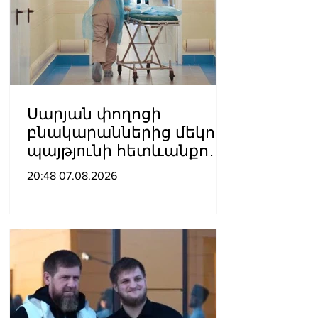
Սարյան փողոցի
բնակարաններից մեկում
պայթյnւնի հետևանքով
55-ամյա տղամարդը
20:48 07.08.2026
այրվшծքներով
տեղափոխվել է
հիվանդանոց