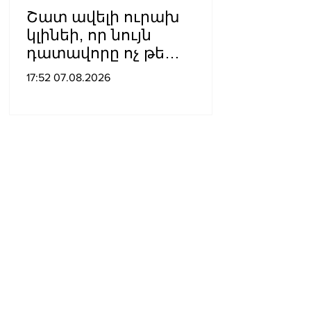
Շատ ավելի ուրախ
կլինեի, որ նույն
դատավորը ոչ թե
բացարկ հայտներ, այլ
17:52 07.08.2026
կարճեր քրեական գործը.
Լևոն Քոչարյան
Հայ ժողովուրդն է