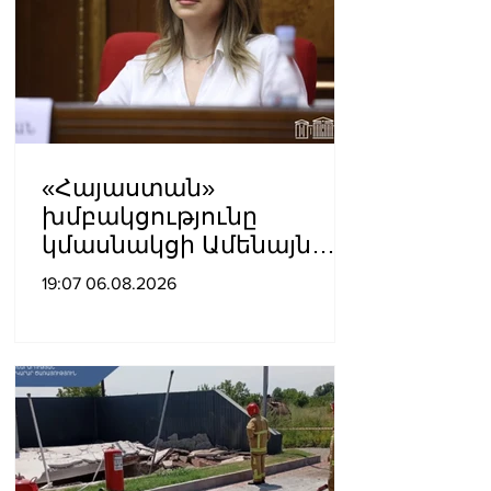
«Հայաստան»
խմբակցությունը
կմասնակցի Ամենայն
Հայոց Կաթողիկոսի
19:07 06.08.2026
դատավարությանը․
Աննա Գրիգորյան