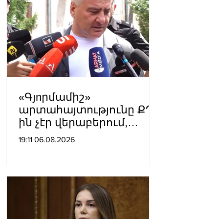
«Գյnրմամիշ»
արտահայտությունը ՔՊ-
ին չէր վերաբերում,
ինձնից բիզնես
19:11 06.08.2026
խլnղներին էր
վերաբերում․ Սամվել
Կարապետյան