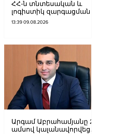
ՀՀ-ն տնտեսական և
լոգիստիկ զարգացման
տեսանկյունից պետք է
13:39 09.08.2026
կարողանա լուծել երկու
մակարդակի խնդիր».
Արա Պողոսյան
Արգամ Աբրահամյանը 2
ամսով կալանավորվեց․