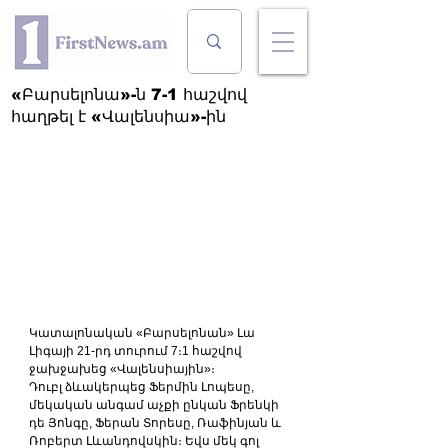
«Բարսելոնա»-ն 7-1 հաշվով
հաղթել է «Վալենսիա»-ին
Կատալոնական «Բարսելոնան» Լա 
Լիգայի 21-րդ տուրում 7։1 հաշվով 
ջախջախեց «Վալենսիային»։
Դուբլ ձևակերպեց Ֆերմին Լոպեսը, 
մեկական անգամ աչքի ընկան Ֆրենկի 
դե Յոնգը, Ֆերան Տորեսը, Ռաֆինյան և 
Ռոբերտ Լևանդովսկին։ Եվս մեկ գոլ 