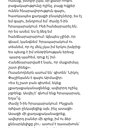
ունենք, խնդիր չկա, մի քանի հոգու 
բացակայությունը ոչինչ, բայց ովքեր 
ունեն հնարավորություն գալու, 
հատկապես քաղաքի բնակիչները, ես էլ 
եմ գալու, խնդրում եմ՝ ժամը 5-ին 
հրապարակում։ Ինձ հանձարարել են, 
որ ես ասեմ, ես էլ ձեզ եմ 
հանձնարարարում։ Այնպես չլինի, որ 
գնամ, կանգնեմ  հրապարակում ու 
տեսնեմ, որ ոչ մեկ չկա իմ երկու խմբից։ 
Ես պետք է իմ տնօրինության երեսը 
 պարզ պահեմ, դուք էլ՝ իմ։
Հանձնարարված է նաև, որ մաքսիմալ 
շատ լինեք»։
Ուսանողներն ասում են՝ գիտեն՝ Նիկոլ 
Փաշինյանն է գալու Արմավիր։
«Ես էլ շատ բան գիտեմ, եկեք 
չքաղաքականացնենք, ավելորդ ոչինչ 
չգրենք։ Ասվել է՝ գնում ենք հրապարակ, 
եղա՞վ։
Ժամը 5-ին հրապարակում։ Ինչքան 
դժվար ընկալեցիք այն, ինչ ասացի։ 
Ասացի մի քաղաքականացրեք, 
ավելորդ բաներ մի գրեք, իմ ու ձեր 
քննարկելիքը չէ»,- ասում է դասախոսն՝ 