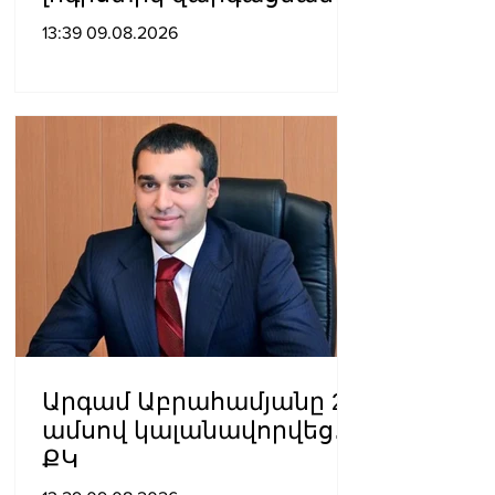
տեսանկյունից պետք է
13:39 09.08.2026
կարողանա լուծել երկու
մակարդակի խնդիր».
Արա Պողոսյան
Արգամ Աբրահամյանը 2
ամսով կալանավորվեց․
ՔԿ