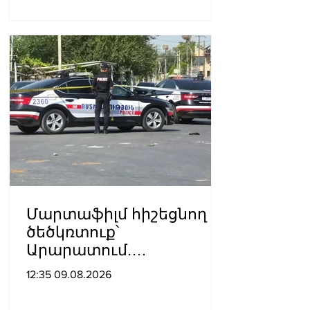
Մարտաֆիլմ հիշեցնող
ծեծկռտուք՝
Արարատում.
Դաշտավանում կան 10-
12:35 09.08.2026
ից ավելի վիրավորներ.
հնչել են կրակոցներ