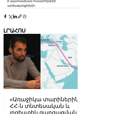
ի պատասխան ուսանողների 
արձագանքների։ 
ԼՐԱՀՈՍ
«Առաջիկա տարիներին
ՀՀ-ն տնտեսական և
լոգիստիկ զարգացման