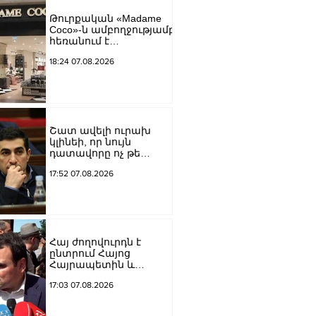
եկեղեցին իրենց
Թուրքական «Madame
կամքին
Coco»-ն ամբողջությամբ
հպատակեցնելու
հեռանում է
համար․ Վեհափառ
Ռուսաստանից․
Հայրապետ
18:24 07.08.2026
կփակվի 29 խանութ
Շատ ավելի ուրախ
կլինեի, որ նույն
դատավորը ոչ թե
բացարկ հայտներ, այլ
17:52 07.08.2026
կարճեր քրեական
գործը. Լևոն Քոչարյան
Հայ ժողովուրդն է
ընտրում Հայոց
Հայրապետին և
հեռացնելու
17:03 07.08.2026
ընթացակարգ չկա, չի էլ
կարող աշխարհիկ
մարդը. Նարեկ