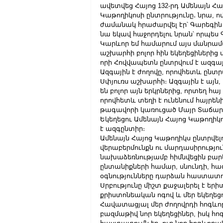
ավետվեց Հայոց 132-րդ Ամենայն Հ
Կաթողիկոսի ընտրությունը․ նրա, 
ժամանակ հրաժարվել էր՝ Գարեգին Ա
նա եկավ հաջորդելու նրան՝ որպես
Կարևոր եմ համարում այս մանրամաս
աշխարհի բոլոր հին եկեղեցիներից
որի Հովվապետն ընտրվում է ազգայ
Ազգային է ժողովը, որովհետև ընտրվ
Սփյուռս աշխարհի։ Ազգային է այ
են բոլոր այն երկրներից, որտեղ հա
որովհետև տեղի է ունենում հայրենի
թագավորի կառուցած Մայր Տաճարում
Եկեղեցու Ամենայն Հայոց Կաթողիկո
է ազգընտիր։
Ամենայն Հայոց Կաթողիկս ընտրվել
վերաբերմունքն ու մարդասիրությո
նախաձեռնությամբ հիմնվեցին բա
ընտանիքների համար, սնունդի, հ
օգնությունները դարձան հաստատուն
Սրբությունը միշտ քաջալերել է ե
քրիստոնեական ոգով և մեր եկեղե
Հավատացյալ մեր ժողովրդի հոգևոր
բազմաթիվ նոր եկեղեցիներ, իսկ հ