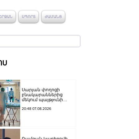
ՇՐՋԱՆ
ՍՊՈՐՏ
ԺԱՄԱՆՑ
ՈՍ
Սարյան փողոցի
բնակարաններից
մեկում պայթյnւնի
հետևանքով 55-ամյա
20:48 07.08.2026
տղամարդը
այրվшծքներով
տեղափոխվել է
հիվանդանոց
Ռամզան Կադիրովի