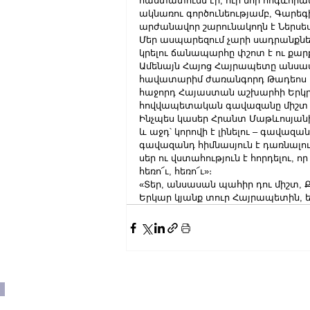
հաստատումն էր, ուր նոր հոգևո
ակնառու գործունեությամբ, Գարեգ
արժանավոր շարունակողն է Ներսե
Մեր ասպարեզում չարի սադրանքնե
կրելու ճանապարհը փշոտ է ու քար
Ամենայն Հայոց Հայրապետը անսա
հավատարիմ ժառանգորդ Թադեոս և
հաջորդ Հայաստան աշխարհի Երկրոր
հովվապետական գավազանը միշտ ծա
Ինչպես կասեր Հրանտ Մաթևոսյանի․
և աջդ՝ կորովի է լինելու – գավազա
գավազանդ հիմնասյուն է դառնալու մե
սեր ու վստահություն է հորդելու, ո
հեռո՜ւ, հեռո՜ւ»։
«Տեր, անսասան պահիր դու միշտ, Ք
Երկար կյանք տուր Հայրապետին, եր
ն