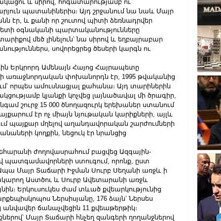
ացու և սիրով, հոգատարությամբ ու 
րյուն պատանիներիս։ Այդ շրջանում նա նաև Մայր 
 էր, և քանի որ շուտով պիտի ձեռնադրվեր 
ետի օգնականի պարտականությունները 
րիքով մեծ լինելուն՝ նա սիրով և եղբայրաբար 
թյուններս, սովորեցրեց ծեսերի կարգն ու 
գին Երկրորդ Ամենայն Հայոց Հայրապետը 
առաջնորդական փոխանորդն էր, 1995 թվականից 
ւմ՝ որպես ամուսնացյալ քահանա։ Այդ տարիներին 
կցությամբ կյանքի կոչվեց լայնածավալ մի ծրագիր, 
գամ շուրջ 15 000 ծնողազուրկ երեխաներ ստանում 
յքարում էր ոչ միայն նյութական կարիքների, այլև 
ում պայքար մղելով աղանդավորական շարժումների 
նաների կողքին, նեցուկ էր նրանցից 
 Վեհարանի ժողովասրահում բացվեց Ազգային-
վ պատգամավորների ստուգում, որոնք, ըստ 
ն։ Ապա Մայր Տաճարի Իջման Սուրբ Սեղանի առջև ի 
կարող Աստծու և Սուրբ Ավետարանի առջև 
նին։ Երկուսուկես ժամ տևած քվեարկությունից 
քեպիսկոպոս Ներսիսյանը, 176 ձայն՝ Ներսես 
 անվավեր ճանաչվեցին 11 քվեաթերթիկ։ 
ներով՝ Մայր Տաճարի հնչեղ զանգերի ղողանջներով 