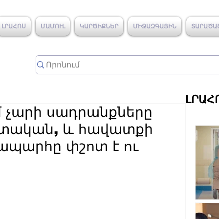
ԼՐԱՀՈՍ
ՄԱՄՈՒԼ
ԿԱՐԾԻՔՆԵՐ
ՄԻՋԱԶԳԱՅԻՆ
ՏԱՐԱԾԱ
ԼՐԱՀ
 չարի սադրանքները
մշտական, և հավատքի
նապարհը փշոտ է ու