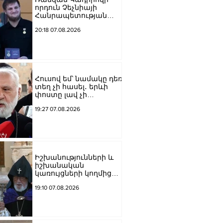
որդուն Չեչնիայի
Հանրապետության
հերոսի կոչում են
20:18 07.08.2026
շնորհել
Հուսով եմ՝ նամակը դեռ
տեղ չի հասել․ երևի
փոստը լավ չի
աշխատում․ Նաթան
19:27 07.08.2026
արքեպիսկոպոս
Հովհաննիսյանը՝ Պոլսո
պատրիարքի լռության
մասին
Իշխանությունների և
իշխանական
կառույցների կողմից
քայլեր են ձեռնարկվում
19:10 07.08.2026
եկեղեցու
հեղինակությունը
վնասելու,
ինքնավարությունը
սահմանափակելու, և