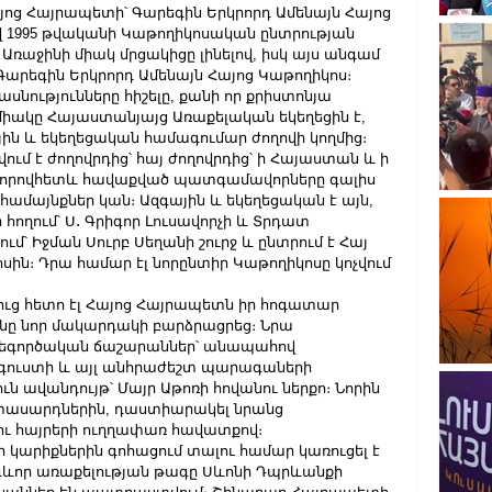
այոց Հայրապետի՝ Գարեգին Երկրորդ Ամենայն Հայոց 
ով 1995 թվականի Կաթողիկոսական ընտրության 
ռաջինի միակ մրցակիցը լինելով, իսկ այս անգամ 
 Գարեգին Երկրորդ Ամենայն Հայոց Կաթողիկոս։
նությունները հիշելը, քանի որ քրիստոնյա 
 միակը Հայաստանյայց Առաքելական եկեղեցին է, 
ին և եկեղեցական համագումար ժողովի կողմից։ 
ում է ժողովրդից՝ հայ ժողովրդից՝ ի Հայաստան և ի 
ն, որովհետև հավաքված պատգամավորները գալիս 
յ համայնքներ կան։ Ազգային և եկեղեցական է այն, 
 հողում՝ Ս․ Գրիգոր Լուսավորչի և Տրդատ 
՝ Իջման Սուրբ Սեղանի շուրջ և ընտրում է Հայ 
սին։ Դրա համար էլ նորընտիր Կաթողիկոսը կոչվում 
ուց հետո էլ Հայոց Հայրապետն իր հոգատար 
ւնը նոր մակարդակի բարձրացրեց։ Նրա 
րեգործական ճաշարաններ՝ անապահով 
ագուստի և այլ անհրաժեշտ պարագաների 
 ավանդույթ՝ Մայր Աթոռի հովանու ներքո։ Նորին 
րիտասարդներին, դաստիարակել նրանց 
ցու հայրերի ուղղափառ հավատքով։
 կարիքներին գոհացում տալու համար կառուցել է 
ոգևոր առաքելության թագը Սևոնի Դպրևանքի 