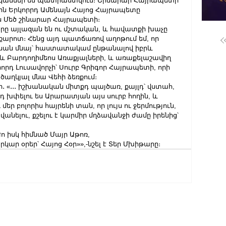
րականներ են պատրաստվում։ Շինարար Հայրապետի 
ին Երկորրդ Ամենայն Հայոց Հայրապետը 
ս Մեծ շինարար Հայրապետի։
րը այլազան են ու մշտական, և հավատքի խաչը 
քարոտ։ Հենց այդ պատճառով աղոթում եմ, որ 
սան մնայ՝ հաստատակամ ընթանալով իբրև 
 Բարդողիմեոս Առաքյալների, և առաքելաշավիղ 
դ Լուսավորչի՝ Սուրբ Գրիգոր Հայրապետի, որի 
ղկյալ մնա Վեհի ձեռքում։
 «․․․ իշխանական միտքդ պայծառ, քայլդ՝ վստահ, 
նդ խփելու ես Արարատյան այս սուրբ հողին, և 
ր բոլորիս հայրենի տան, որ լույս ու ջերմություն, 
ր վանելու, քշելու է կարմիր մղձավանջի ժամը իրենից՝ 
ո իսկ հիմնած Մայր Աթոռ,
կար օրեր՝ Հայոց Հօր»»,-նշել է Տեր Մխիթարը։
ԼՐԱՀՈ
ՄԱՄՈՒ