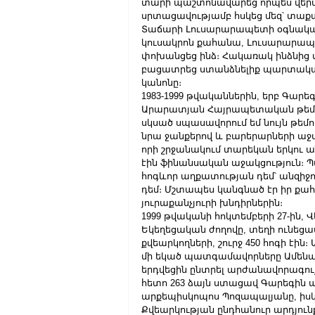
տարի պաշտոնավարեց որպես վերակ
սրտացավությամբ հսկեց մեզ՝ տաքա
Տաճարի Լուսարարապետի օգնականն
կուսակրոն քահանա, Լուսարարապ
փոխանցեց ինձ։ Հակառակ ինձնից տա
բացատրեց ստանձնելիք պարտականու
կանոնը։
1983-1999 թվականներին, երբ Գարե
Արարատյան Հայրապետական թեմի 
սկսած սպասավորում եմ նույն թեմո
նրա ջանքերով և բարերարների աջա
որի շրջանակում տարեկան երկու ան
էին ֆինանսական աջակցություն։ Պա
հոգևոր աղքատության դեմ՝ անզիջ
դեմ։ Մշտապես կանգնած էր իր քահա
յուրաքանչյուրի խնդիրներին։
1999 թվականի հոկտեմբերի 27-ին,
Եկեղեցական ժողովը, տեղի ունեցա
քվեարկողների, շուրջ 450 հոգի էի
մի եկած պատգամավորները Ամենա
երդվեցին ընտրել արժանավորագույ
հետո 263 ձայն ստացավ Գարեգին ար
արքեպիսկոպոս Պոզապալյանը, իսկ
Քվեարկության ընդհանուր արդյունք