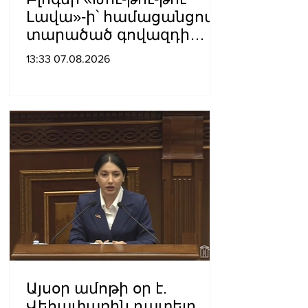
Լավա»-ի՝ համացանցով
տարածած գովազդի
կեղծ լինելու մասին
13:33 07.08.2026
ոստիկանությունը
բազմաթիվ ահազանգեր
է ստացել. նյութերը
փոխանցվել են
քննչական բաժին
Այսօր ամոթի օր է.
Վեհափառին դատելը