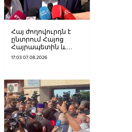
Հայ ժողովուրդն է
ընտրում Հայոց
Հայրապետին և
հեռացնելու
17:03 07.08.2026
ընթացակարգ չկա, չի էլ
կարող աշխարհիկ
մարդը. Նարեկ
Կարապետյան