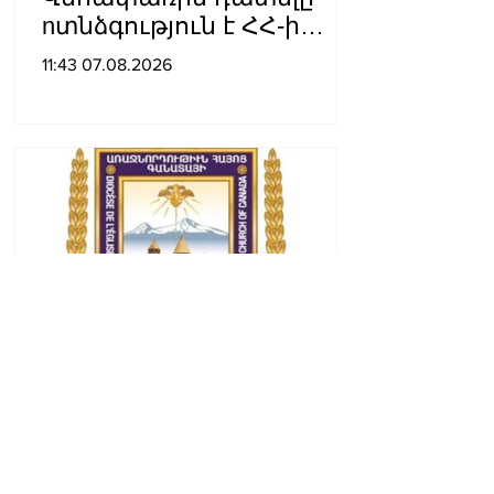
nտնձգություն է ՀՀ-ի
Սահանադրության
11:43 07.08.2026
նկատմամբ. Մարիաննա
Ղահրամանյան
Կանադայի Հայոց թեմը
դատապարտել է
Վեհափառի նկատմամբ