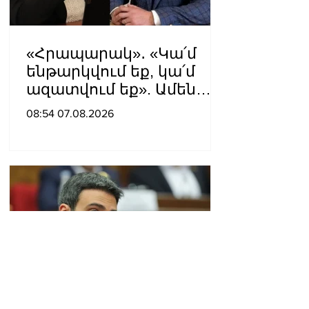
«Հրապարակ»․ «Կա՛մ
ենթարկվում եք, կա՛մ
ազատվում եք». Ամեն
մեկն իր համակարգում
08:54 07.08.2026
«ցար ի բոգ է» իրեն
զգում