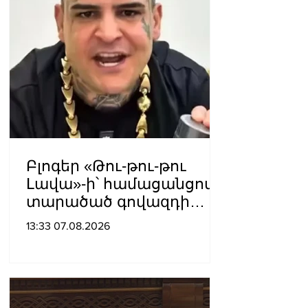
Բլոգեր «Թու-թու-թու
Լավա»-ի՝ համացանցով
տարածած գովազդի
կեղծ լինելու մասին
13:33 07.08.2026
ոստիկանությունը
բազմաթիվ ահազանգեր
է ստացել. նյութերը
փոխանցվել են