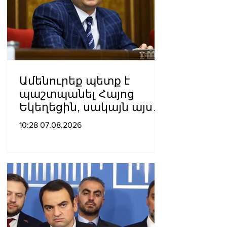
Ամենուրեք պետք է
պաշտպանել Հայոց
Եկեղեցին, սակայն այս
ամենին վերջ տալու,
10:28 07.08.2026
հանդարտվելու և
խաղաղվելու
ճանապարհն
իշխանափոխությունն է.
Տիգրան Աբրահամյան