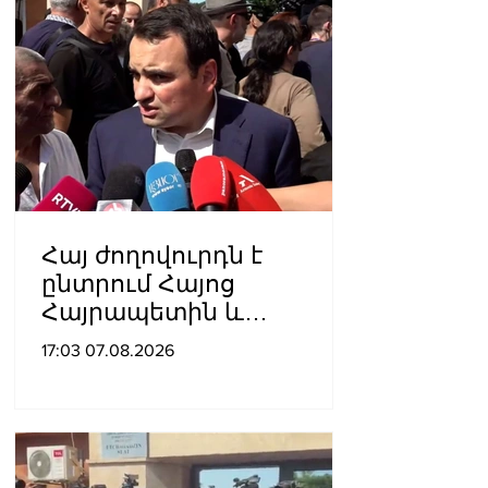
Հայ ժողովուրդն է
ընտրում Հայոց
Հայրապետին և
հեռացնելու
17:03 07.08.2026
ընթացակարգ չկա, չի էլ
կարող աշխարհիկ
մարդը. Նարեկ
Կարապետյան