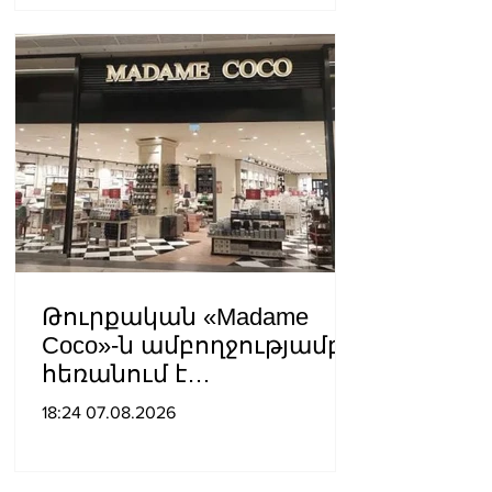
վնասելու,
ինքնավարությունը
սահմանափակելու, և
եկեղեցին իրենց կամքին
հպատակեցնելու
համար․ Վեհափառ
Հայրապետ
Թուրքական «Madame
Coco»-ն ամբողջությամբ
հեռանում է
Ռուսաստանից․ կփակվի
18:24 07.08.2026
29 խանութ