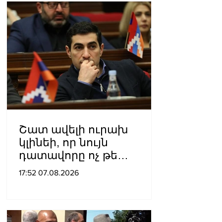
Շատ ավելի ուրախ
կլինեի, որ նույն
դատավորը ոչ թե
բացարկ հայտներ, այլ
17:52 07.08.2026
կարճեր քրեական գործը.
Լևոն Քոչարյան