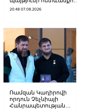
պայթյnւնի հետևանքով
55-ամյա տղամարդը
20:48 07.08.2026
այրվшծքներով
տեղափոխվել է
հիվանդանոց
Ռամզան Կադիրովի
որդուն Չեչնիայի
Հանրապետության