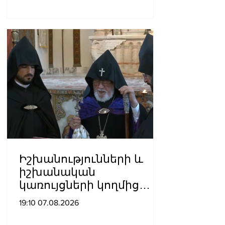
Հովհաննիսյանը՝ Պոլսո
պատրիարքի լռության
մասին
Իշխանությունների և
իշխանական
կառույցների կողմից
քայլեր են ձեռնարկվում
19:10 07.08.2026
եկեղեցու
հեղինակությունը