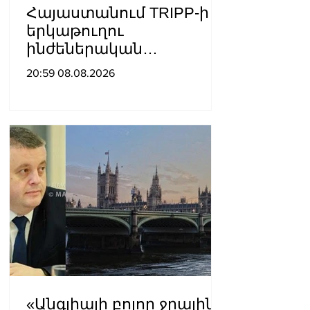
Հայաստանում TRIPP-ի
երկաթուղու
ինժեներական
ուսումնասիրություններ
20:59 08.08.2026
ն արդեն սկսվել են.
Ռուբիո
«Անգլիայի բոլոր ջրային