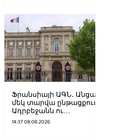
Ֆրանսիայի ԱԳՆ․ Անցած
մեկ տարվա ընթացքում
Ադրբեջանն ու
Հայաստանը
14:37 08.08.2026
խաղաղությունը
դարձրել են շոշափելի