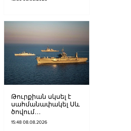
գերիների ազատ
արձակումը»․ Տաթևիկ
Հայրապետյան
Թուրքիան սկսել է
սահմանափակել Սև
ծովում
նավագնացությունը
15:48 08.08.2026