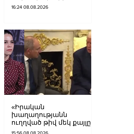
չպետք է ունենանք»․
16:24 08.08.2026
Քրիստինե Վարդանյան
«Իրական
խաղաղությանն
ուղղված թիվ մեկ քայլը
պետք է լիներ մեր բոլոր
15:56 08.08.2026