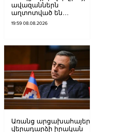
ավազաններն
աղտոտված են
թունավոր քիմիական
19:59 08.08.2026
նյութերով»․ Լևոն
Ազիզյան
Առանց արցախահայերի
վերադարձի իրական