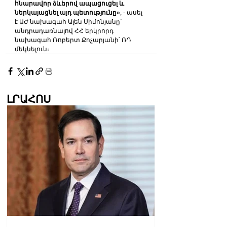
հնարավոր ձևերով ապացուցել և 
ներկայացնել այդ պետությունը»
, - ասել 
է ԱԺ նախագահ Ալեն Սիմոնյանը՝ 
անդրադառնալով ՀՀ երկրորդ 
նախագահ Ռոբերտ Քոչարյանի՝ ՌԴ 
մեկնելուն։
ԼՐԱՀՈՍ