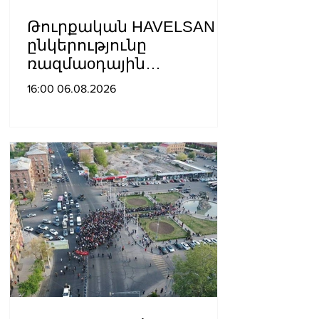
Թուրքական HAVELSAN
ընկերությունը
ռազմաoդային
գործողությունների
16:00 06.08.2026
կառավարման
համակարգ է փոխանցել
Ադրբեջանին