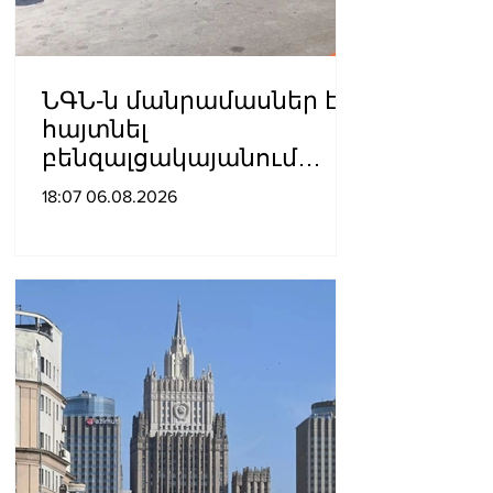
ՆԳՆ-ն մանրամասներ է
հայտնել
բենզալցակայանում
տեղի ունեցած
18:07 06.08.2026
պայթյունից