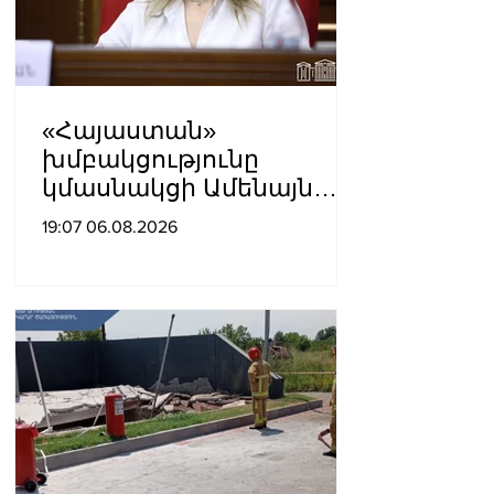
«Հայաստան»
խմբակցությունը
կմասնակցի Ամենայն
Հայոց Կաթողիկոսի
19:07 06.08.2026
դատավարությանը․
Աննա Գրիգորյան