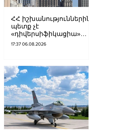
ՀՀ իշխանություններին
պետք չէ
«դիվերսիֆիկացիա»
բառի ետևում թաքցնել
17:37 06.08.2026
շրջադարձը դեպի ՌԴ-ին
թշնամաբար
տրամադրված ԵՄ․ ՌԴ
ԱԳՆ