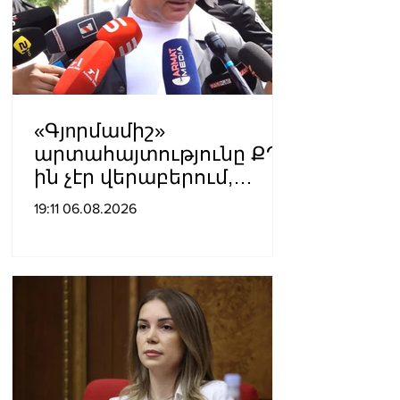
«Գյnրմամիշ»
արտահայտությունը ՔՊ-
ին չէր վերաբերում,
ինձնից բիզնես
19:11 06.08.2026
խլnղներին էր
վերաբերում․ Սամվել
Կարապետյան