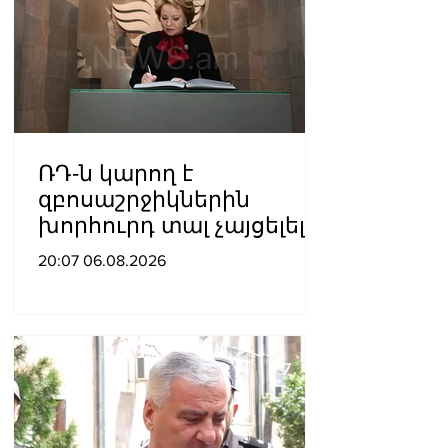
ՌԴ-ն կարող է
զբոսաշրջիկներին
խորհուրդ տալ չայցելել
Հայաստան՝
20:07 06.08.2026
ռուսաստանցիների
ձերբակալությունների
պատճառով.
Մատվիենկո