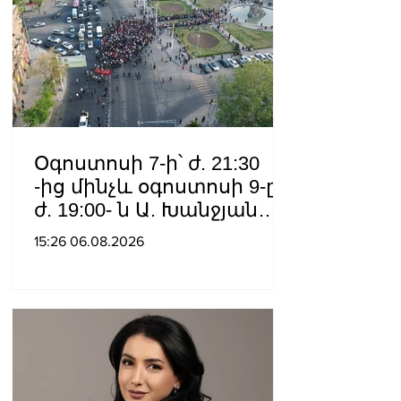
Օգոստոսի 7-ի՝ ժ. 21:30
-ից մինչև օգոստոսի 9-ը՝
ժ. 19:00- ն Ա. Խանջյան
փողոցի
15:26 06.08.2026
Մանկավարժական
համալսարանին հարող
ուղետարը մինչև Տ. Մեծի
պողոտա խաչմերուկը
երթևեկության համար
փակ է լինելու