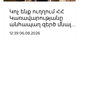
Կոչ ենք ուղղում ՀՀ
Կառավարությանը
անհապաղ զերծ մնալ
հակաեկեղեցական
12:39 06.08.2026
գործունեություն
ծավալելուց․
Հայաստանյաց
Առաքելական Սուրբ
Եկեղեցու Արգենտինայի
և Չիլիի թեմի
կենտրոնական
վարչութուն