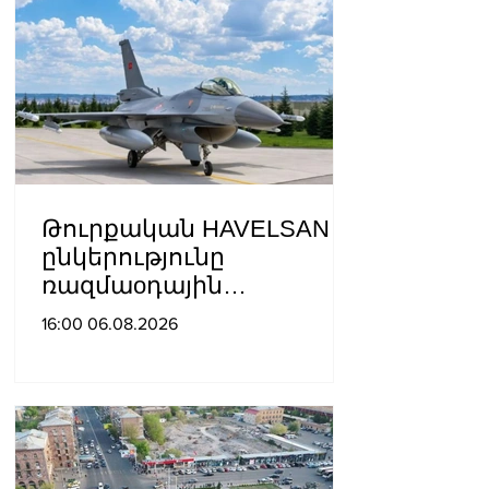
Թուրքական HAVELSAN
ընկերությունը
ռազմաoդային
գործողությունների
16:00 06.08.2026
կառավարման
համակարգ է փոխանցել
Ադրբեջանին