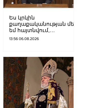
Ես կրկին
քաղաքականության մեջ
եմ հայտնվում,
որովհետև
13:56 06.08.2026
«Քաղաքացիական
պայմանագիր»-ը դեռևս
իշխանություն է. Արամ
Վարդևանյան