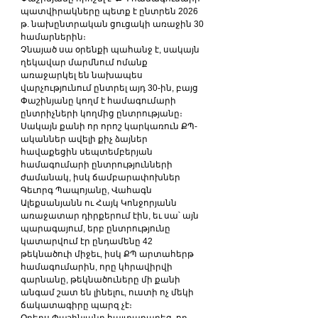
պատվիրակները պետք է ընտրեն 2026 
թ. նախընտրական ցուցակի առաջին 30 
համարներին։
Չնայած սա օրենքի պահանջ է, սակայն 
ղեկավար մարմնում ոմանք 
առաջարկել են նախապես 
վարչությունում ընտրել այդ 30-ին, բայց 
Փաշինյանը կողմ է համագումարի 
ընտրիչների կողմից ընտրությանը։
Սակայն քանի որ որոշ կարկառուն ՔՊ-
ականներ ավելի քիչ ձայներ 
հավաքեցին սեպտեմբերյան 
համագումարի ընտրությունների 
ժամանակ, իսկ ճամբարափոխներ 
Գեւորգ Պապոյանը, Վահագն 
Ալեքսանյանն ու Հայկ Կոնջորյանն 
առաջատար դիրքերում էին, եւ սա՝ այն 
պարագայում, երբ ընտրությունը 
կատարվում էր ընդամենը 42 
թեկնածուի միջեւ, իսկ ՔՊ արտահերթ 
համագումարին, որը կհրավիրվի 
գարնանը, թեկնածուները մի քանի 
անգամ շատ են լինելու, ուստի ոչ մեկի 
ճակատագիրը պարզ չէ։