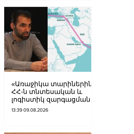
«Առաջիկա տարիներին
ՀՀ-ն տնտեսական և
լոգիստիկ զարգացման
տեսանկյունից պետք է
13:39 09.08.2026
կարողանա լուծել երկու
մակարդակի խնդիր».
Արա Պողոսյան