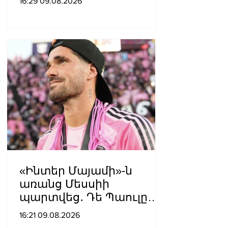
16:29 09.08.2026
314 մլն դրամ
«Ինտեր Մայամի»-ն
առանց Մեսսիի
պարտվեց․ Դե Պաուլը
գոլը նվիրեց
16:21 09.08.2026
արգենտինացուն