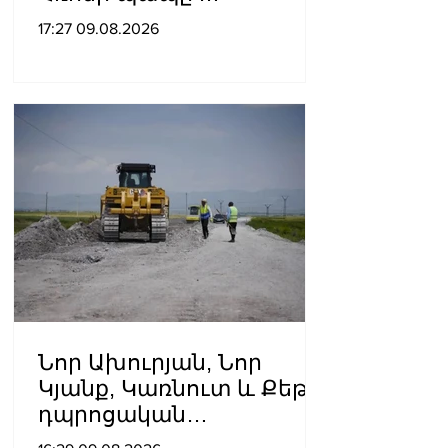
Ուկրաինայի
17:27 09.08.2026
պատերազմի մասին
Նոր Ախուրյան, Նոր
Կյանք, Կառնուտ և Քեթի․
դպրոցական
ճանապարհների համար՝