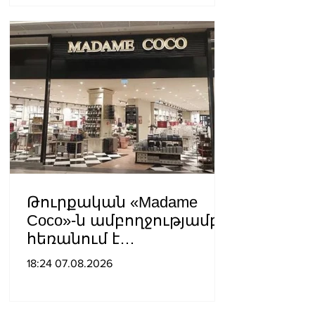
վնասելու,
ինքնավարությունը
սահմանափակելու, և
եկեղեցին իրենց կամքին
հպատակեցնելու
համար․ Վեհափառ
Հայրապետ
Թուրքական «Madame
Coco»-ն ամբողջությամբ
հեռանում է
Ռուսաստանից․ կփակվի
18:24 07.08.2026
29 խանութ