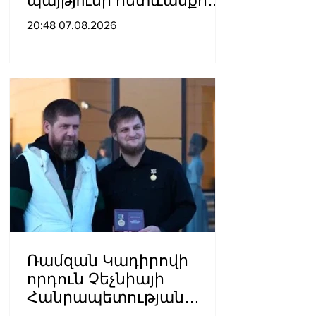
պայթյnւնի հետևանքով
55-ամյա տղամարդը
20:48 07.08.2026
այրվшծքներով
տեղափոխվել է
հիվանդանոց
Ռամզան Կադիրովի
որդուն Չեչնիայի
Հանրապետության
հերոսի կոչում են