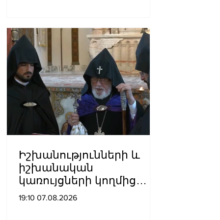
Հովհաննիսյանը՝ Պոլսո
պատրիարքի լռության
մասին
Իշխանությունների և
իշխանական
կառույցների կողմից
քայլեր են ձեռնարկվում
19:10 07.08.2026
եկեղեցու
հեղինակությունը