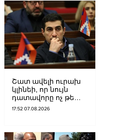
Շատ ավելի ուրախ
կլինեի, որ նույն
դատավորը ոչ թե
բացարկ հայտներ, այլ
17:52 07.08.2026
կարճեր քրեական գործը.
Լևոն Քոչարյան