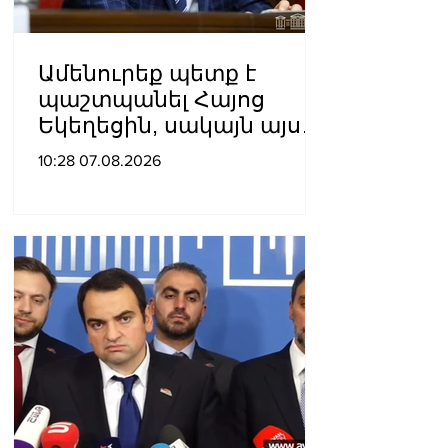
Ամենուրեք պետք է
պաշտպանել Հայոց
Եկեղեցին, սակայն այս
ամենին վերջ տալու,
10:28 07.08.2026
հանդարտվելու և
խաղաղվելու
ճանապարհն
իշխանափոխությունն է.
Տիգրան Աբրահամյան