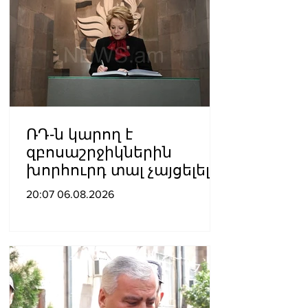
ՌԴ-ն կարող է
զբոսաշրջիկներին
խորհուրդ տալ չայցելել
Հայաստան՝
20:07 06.08.2026
ռուսաստանցիների
ձերբակալությունների
պատճառով.
Մատվիենկո