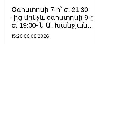
Օգոստոսի 7-ի՝ ժ. 21:30
-ից մինչև օգոստոսի 9-ը՝
ժ. 19:00- ն Ա. Խանջյան
փողոցի
15:26 06.08.2026
Մանկավարժական
համալսարանին հարող
ուղետարը մինչև Տ. Մեծի
պողոտա խաչմերուկը
երթևեկության համար
փակ է լինելու