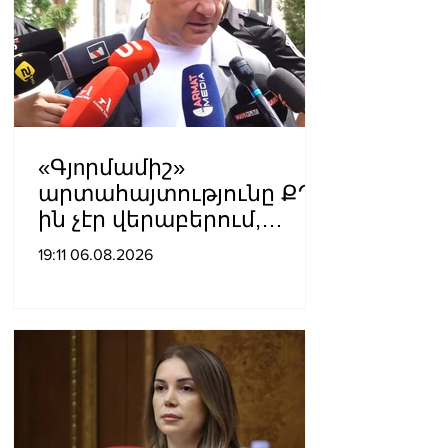
«Գյnրմամիշ»
արտահայտությունը ՔՊ-
ին չէր վերաբերում,
ինձնից բիզնես
19:11 06.08.2026
խլnղներին էր
վերաբերում․ Սամվել
Կարապետյան