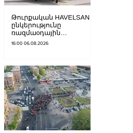
Թուրքական HAVELSAN
ընկերությունը
ռազմաoդային
գործողությունների
16:00 06.08.2026
կառավարման
համակարգ է փոխանցել
Ադրբեջանին