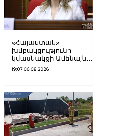
«Հայաստան»
խմբակցությունը
կմասնակցի Ամենայն
Հայոց Կաթողիկոսի
19:07 06.08.2026
դատավարությանը․
Աննա Գրիգորյան