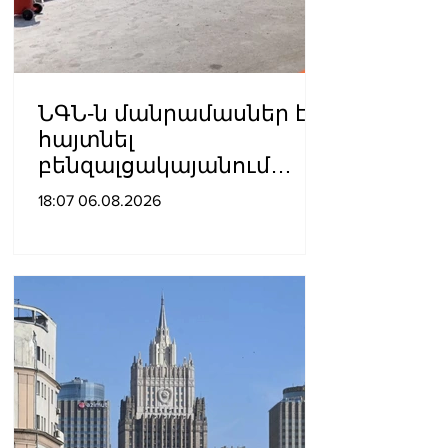
ՆԳՆ-ն մանրամասներ է
հայտնել
բենզալցակայանում
տեղի ունեցած
18:07 06.08.2026
պայթյունից