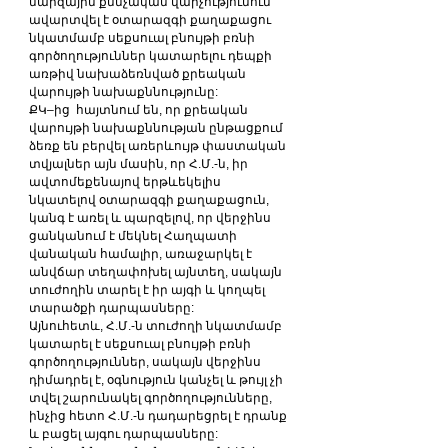
մարզային քննչական վարչությունում 
ավարտվել է օտարազգի քաղաքացու 
նկատմամբ սեքսուալ բնույթի բռնի 
գործողություններ կատարելու դեպքի 
առթիվ նախաձեռնված քրեական 
վարույթի նախաքննությունը:  
ՔԿ–ից  հայտնում են, որ քրեական 
վարույթի նախաքննության ընթացքում 
ձեռք են բերվել առերևույթ փաստական 
տվյալներ այն մասին, որ Հ.Մ.-ն, իր 
ավտոմեքենայով երթևեկելիս 
նկատելով օտարազգի քաղաքացուն, 
կանգ է առել և պարզելով, որ վերջինս 
ցանկանում է մեկնել Հաղպատի 
վանական համալիր, առաջարկել է 
անվճար տեղափոխել այնտեղ, սակայն 
տուժողին տարել է իր այգի և կողպել 
տարածքի դարպասները:
Այնուհետև, Հ.Մ.-ն տուժողի նկատմամբ 
կատարել է սեքսուալ բնույթի բռնի 
գործողություններ, սակայն վերջինս 
դիմադրել է, օգնություն կանչել և թույլ չի 
տվել շարունակել գործողությունները, 
ինչից հետո Հ.Մ.-ն դադարեցրել է դրանք 
և բացել այգու դարպասները: