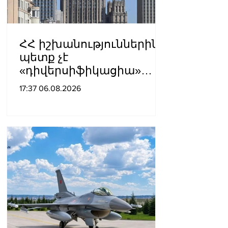
ՀՀ իշխանություններին
պետք չէ
«դիվերսիֆիկացիա»
բառի ետևում թաքցնել
17:37 06.08.2026
շրջադարձը դեպի ՌԴ-ին
թշնամաբար
տրամադրված ԵՄ․ ՌԴ
ԱԳՆ