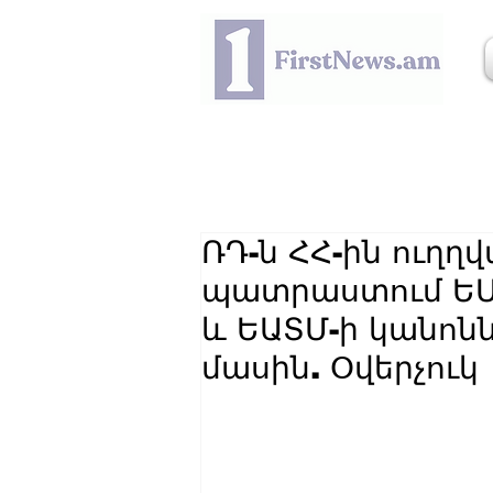
ՌԴ-ն ՀՀ-ին ուղղ
պատրաստում ԵՄ-
և ԵԱՏՄ-ի կանոն
մասին. Օվերչուկ