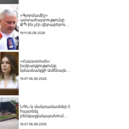
Մատվիենկո
«Գյnրմամիշ»
արտահայտությունը
ՔՊ-ին չէր վերաբերում,
ինձնից բիզնես
19:11 06.08.2026
խլnղներին էր
վերաբերում․ Սամվել
Կարապետյան
«Հայաստան»
խմբակցությունը
կմասնակցի Ամենայն
Հայոց Կաթողիկոսի
19:07 06.08.2026
դատավարությանը․
Աննա Գրիգորյան
ՆԳՆ-ն մանրամասներ է
հայտնել
բենզալցակայանում
տեղի ունեցած
18:07 06.08.2026
պայթյունից