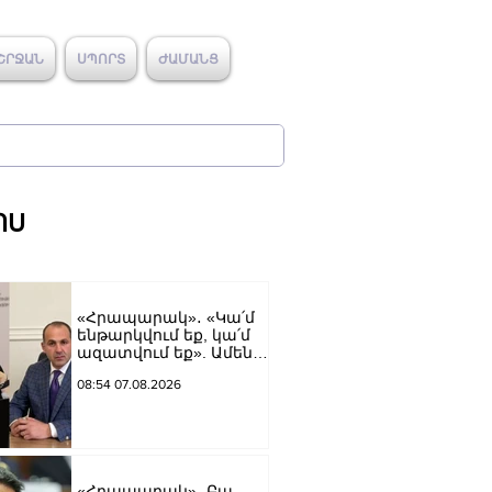
ՇՐՋԱՆ
ՍՊՈՐՏ
ԺԱՄԱՆՑ
ՈՍ
«Հրապարակ»․ «Կա՛մ
ենթարկվում եք, կա՛մ
ազատվում եք». Ամեն
մեկն իր համակարգում
08:54 07.08.2026
«ցար ի բոգ է» իրեն
զգում
«Հրապարակ»․ Բա