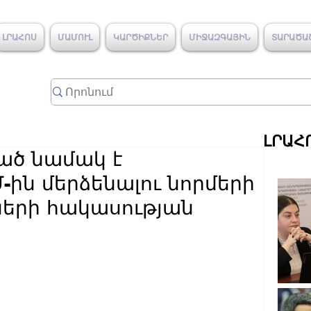
ԼՐԱՀՈՍ
ՄԱՄՈՒԼ
ԿԱՐԾԻՔՆԵՐ
ՄԻՋԱԶԳԱՅԻՆ
ՏԱՐԱԾԱ
ԼՐԱՀ
ված նամակ է
ին մերձենալու նորմերի
ների հակասության