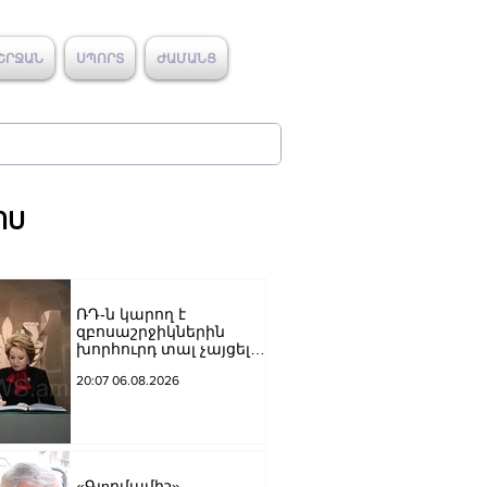
ՇՐՋԱՆ
ՍՊՈՐՏ
ԺԱՄԱՆՑ
ՈՍ
ՌԴ-ն կարող է
զբոսաշրջիկներին
խորհուրդ տալ չայցելել
Հայաստան՝
20:07 06.08.2026
ռուսաստանցիների
ձերբակալությունների
պատճառով.
Մատվիենկո
«Գյnրմամիշ»