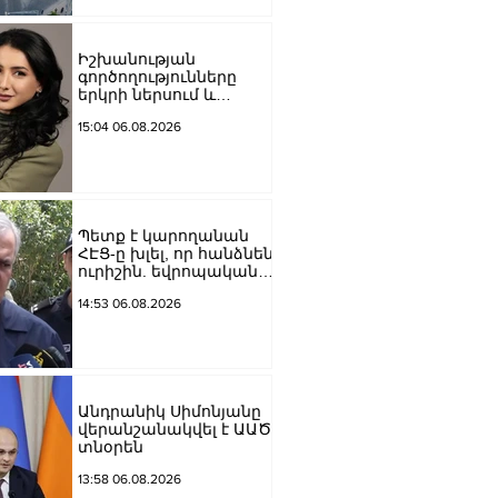
Մեծի պողոտա
խաչմերուկը
երթևեկության համար
Իշխանության
փակ է լինելու
գործողությունները
երկրի ներսում և
արտաքին ճակատում
15:04 06.08.2026
դրանց
բացակայությունը կամ
առնվազն, ոչ բավարար
լինելը, ամրապնդում են
խորքային
մտահոգությունները
Պետք է կարողանան
պետականության,
ՀԷՑ-ը խլել, որ հանձնեն
ազգային արժեքների և
ուրիշին. եվրոպական
արդարու
դատարաններում քայլ-
14:53 06.08.2026
քայլ գնում ենք առաջ.
Կարապետյան
Անդրանիկ Սիմոնյանը
վերանշանակվել է ԱԱԾ
տնօրեն
13:58 06.08.2026