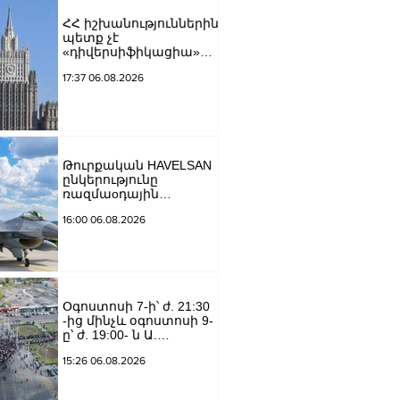
ՀՀ իշխանություններին
պետք չէ
«դիվերսիֆիկացիա»
բառի ետևում թաքցնել
17:37 06.08.2026
շրջադարձը դեպի ՌԴ-
ին թշնամաբար
տրամադրված ԵՄ․ ՌԴ
ԱԳՆ
Թուրքական HAVELSAN
ընկերությունը
ռազմաoդային
գործողությունների
16:00 06.08.2026
կառավարման
համակարգ է
փոխանցել
Ադրբեջանին
Օգոստոսի 7-ի՝ ժ. 21:30
-ից մինչև օգոստոսի 9-
ը՝ ժ. 19:00- ն Ա.
Խանջյան փողոցի
15:26 06.08.2026
Մանկավարժական
համալսարանին հարող
ուղետարը մինչև Տ.