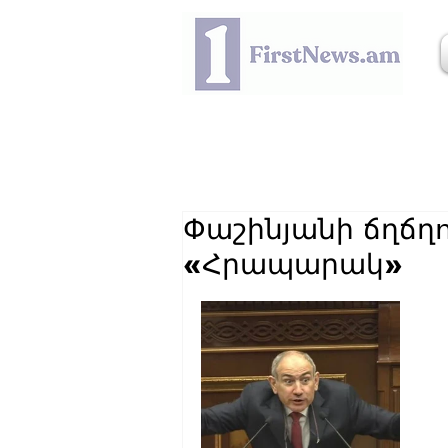
Փաշինյանի ճղճղ
«Հրապարակ»