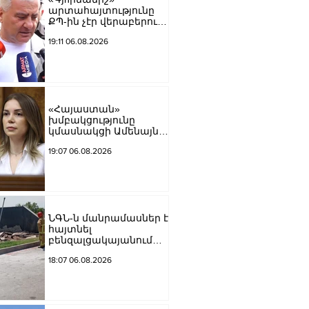
արտահայտությունը
ՔՊ-ին չէր վերաբերում,
ինձնից բիզնես
19:11 06.08.2026
խլnղներին էր
վերաբերում․ Սամվել
Կարապետյան
«Հայաստան»
խմբակցությունը
կմասնակցի Ամենայն
Հայոց Կաթողիկոսի
19:07 06.08.2026
դատավարությանը․
Աննա Գրիգորյան
ՆԳՆ-ն մանրամասներ է
հայտնել
բենզալցակայանում
տեղի ունեցած
18:07 06.08.2026
պայթյունից