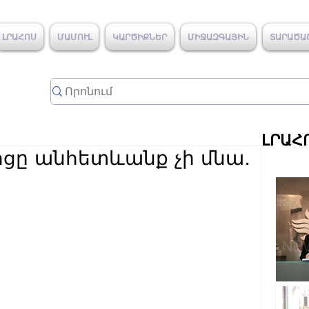
ԼՐԱՀՈՍ
ՄԱՄՈՒԼ
ԿԱՐԾԻՔՆԵՐ
ՄԻՋԱԶԳԱՅԻՆ
ՏԱՐԱԾԱ
ԼՐԱՀ
ոցը անհետևանք չի մնա․