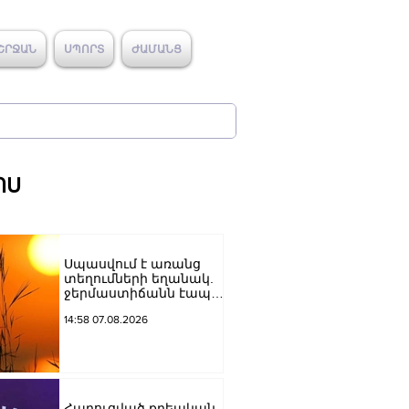
ՇՐՋԱՆ
ՍՊՈՐՏ
ԺԱՄԱՆՑ
ՈՍ
Սպասվում է առանց
տեղումների եղանակ.
ջերմաստիճանն էապես
չի փոխվի
14:58 07.08.2026
Հարուցված քրեական