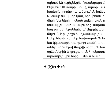
օգնում են ուրիշներին Ռուանդայում
Ինչպես 110 տարի առաջ, այսօր ևս մ
հայերին, որոնք հալածվում են իր
Անձամբ ես այսօր կամ, որովհետև ի
միսիոներների հիմնած ամերիկյան որ
մենակ չեն։ Ամենակարևորը՝ նախ
հայ քրիստոնյաներին և՛ Ադրբեջանու
ճնշումն է ի վերջո հաղթանակելու։
Մենք հետևում  ենք նախագահ Դոնա
նա կկատարի Խաղաղության նախագա
անել՝ ստիպելով Բաքվի ռեժիմին հա
օրենքներին և ցուցադրեն Կովկասո
արձակելով իմ հորը և մյուս հայ բ