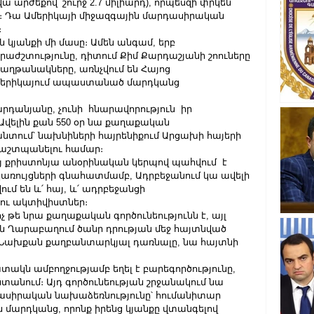
վա արժեքով՝ շուրջ 2.7 միլիարդ), որպեսզի փրկեն 
։ Դա Ամերիկայի միջազգային մարդասիրական 
։
կյանքի մի մասը։ Ամեն անգամ, երբ 
երաժշտությունը, դիտում Քիմ Քարդաշյանի շոուները 
հաղթանակները, առնչվում են Հայոց 
Ամերիկայում ապաստանած մարդկանց 
արդանյանը, չունի  հնարավորություն  իր 
վելին քան 550 օր նա քաղաքական 
տում՝ նախնիների հայրենիքում Արցախի հայերի 
աշտպանելու համար։
այ քրիստոնյա անօրինական կերպով պահվում  է 
առույցների գնահատմամբ, Ադրբեջանում կա ավելի 
ւմ են և՛ հայ, և՛ ադրբեջանցի 
ու ակտիվիստներ։
թե նրա քաղաքական գործունեությունն է, այլ 
յին Ղարաբաղում ծանր դրության մեջ հայտնված 
 Նախքան քաղբանտարկյալ դառնալը, նա հայտնի 
ակն ամբողջությամբ եղել է բարեգործությունը, 
տանում։ Այդ գործունեության շրջանակում նա 
ասիրական նախաձեռնությունը՝ հումանիտար 
յն մարդկանց, որոնք իրենց կյանքը վտանգելով 