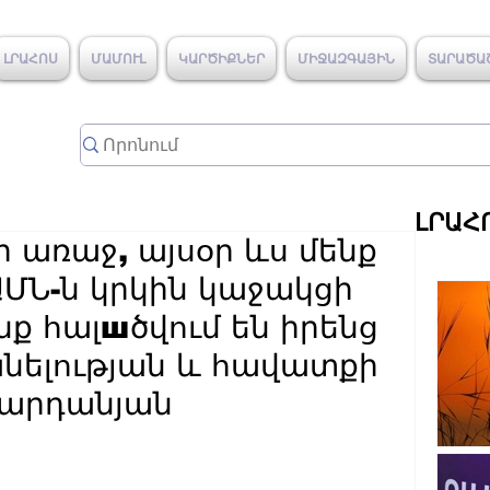
ԼՐԱՀՈՍ
ՄԱՄՈՒԼ
ԿԱՐԾԻՔՆԵՐ
ՄԻՋԱԶԳԱՅԻՆ
ՏԱՐԱԾԱ
ԼՐԱՀ
 առաջ, այսօր ևս մենք
 ԱՄՆ-ն կրկին կաջակցի
նք հալшծվում են իրենց
նելության և հավատքի
Վարդանյան