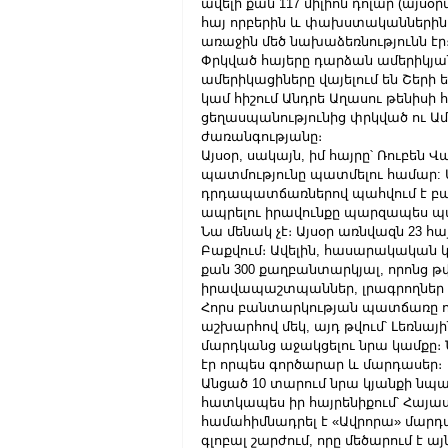
ավելի քան 117 միլիոն դոլար (այսօր
հայ որբերին և փախստականներին
առաջին մեծ նախաձեռնությունն էր
Փրկված հայերը դարձան ամերիկյան 
ամերիկացիները վայելում են Շերի 
կամ հիշում Անդրե Աղասու թենիսի 
ցեղասպանությունից փրկված ու 
ժառանգությանը։
Այսօր, սակայն, իմ հայրը՝ Ռուբեն Վ
պատմությունը պատմելու համար: Ա
դրդապատճառներով պահվում է բան
ապրելու իրավունքը պարզապես պ
Նա մենակ չէ։ Այսօր առնվազն 23 հ
Բաքվում։ Ավելին, հասարակական կ
քան 300 քաղբանտարկյալ, որոնց թվո
իրավապաշտպաններ, լրագրողներ 
Հորս բանտարկության պատճառը ոչ 
աշխարհով մեկ, այդ թվում՝ Լեռնա
մարդկանց աջակցելու նրա կամքը։
էր որպես գործարար և մարդասեր։
Անցած 10 տարում նրա կյանքի նպատ
հատկապես իր հայրենիքում՝ Հայաս
համահիմնադրել է «Ավրորա» մարդ
գլոբալ շարժում, որը մեծարում է ա