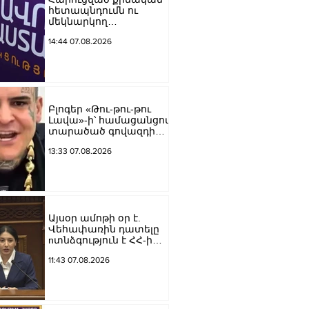
հետապնդումն ու
մեկնարկող
դատավարությունը
14:44 07.08.2026
վերջին տարիներին
պետական
ինստիտուտների
հեղինակազրկման և
ապապետական
գործողությունների նոր
Բլոգեր «Թու-թու-թու
խայտառակ
Լավա»-ի՝ համացանցով
հանգրվանն է.
տարածած գովազդի
Լուսավոր Հայաստան
կեղծ լինելու մասին
13:33 07.08.2026
ոստիկանությունը
բազմաթիվ
ահազանգեր է ստացել.
նյութերը փոխանցվել
են քննչական բաժին
Այսօր ամոթի օր է.
Վեհափառին դատելը
nտնձգություն է ՀՀ-ի
Սահանադրության
11:43 07.08.2026
նկատմամբ.
Մարիաննա
Ղահրամանյան