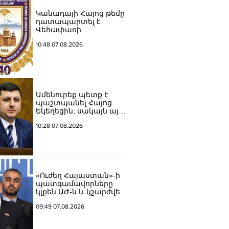
Կանադայի Հայոց թեմը
դատապարտել է
Վեհափառի
նկատմամբ քրեական
10:48 07.08.2026
հետապնդումը
Ամենուրեք պետք է
պաշտպանել Հայոց
Եկեղեցին, սակայն այս
ամենին վերջ տալու,
10:28 07.08.2026
հանդարտվելու և
խաղաղվելու
ճանապարհն
իշխանափոխությունն
է. Տիգրան
Աբրահամյան
«Ուժեղ Հայաստան»-ի
պատգամավորները
կլքեն ԱԺ-ն և կշարժվեն
դեպի Էջմիածին
09:49 07.08.2026