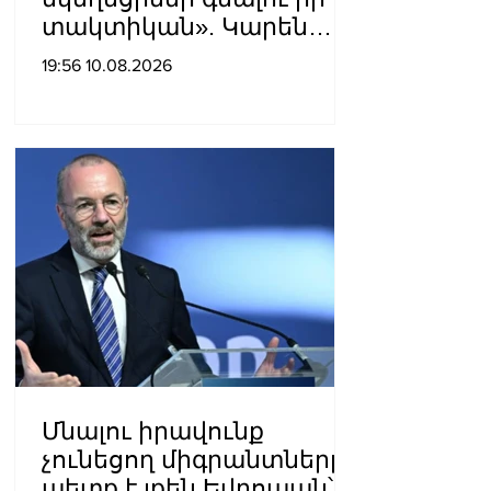
տակտիկան». Կարեն
Վրթանեսյան
19:56 10.08.2026
Մնալու իրավունք
չունեցող միգրանտները
պետք է լքեն Եվրոպան՝