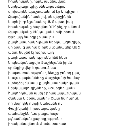
Իոանիսյանը, իբրև ամենավառ 
ներկայացուցիչ, քննադատելու 
փոխարեն պաշտպանում էր Արգիշտի 
Քյարմյանին` ասելով, թե վերջինին 
կարելի էր նշանակել ԱԱԾ պետ, իսկ 
Իոանիսյանը հարցնու՞մ է՝ ինչ էր անում 
Քյարամյանը Քննչական կոմիտեում։ 
Եթե այդ հարցը չի տալիս 
քաղհասարակության ներկայացուցիչը, 
մի բան էլ ասում է՝ իրեն նշանակեք ԱԱԾ 
պետ, ես չեմ էլ ուզում այդ 
քաղհասարակությունն ինձ հետ 
նույնականացվի։ Փաշինյանն իրեն 
օրենքից վեր է դասում, սա 
խայտառակություն է, ձեռքը բռնող չկա, 
և այս պայմանները Փաշինյանի համար 
ստեղծել են նաև քաղհասարակության 
ներկայացուցիչները, «Հարցեր կան» 
հաղորդմանն ասել է իրավապաշտպան 
Ժաննա Ալեքսանյանը։«Շատ եմ ուզում, 
որ մարդիկ ոտքի կանգնեն ու 
Փաշինյանի հրաժարականը 
պահանջեն։ Նա բացահայտ 
թշնամական քարոզչություն է 
իրականացնում։ Համատարած 