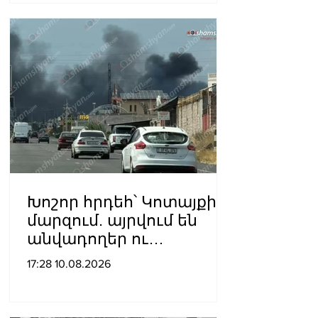
Խոշոր հրդեհ՝ Կոտայքի
մարզում. այրվում են
անվադողեր ու
խոտածածկ տարածք
17:28 10.08.2026