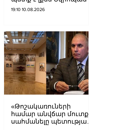
առանց «եթե»-ների, «և»-
19:10 10.08.2026
երի կամ «բայց»-երի․ ԵՄ
պահպանողական
կուսակցության
առաջնորդ
«Թոշակառուների
համար անվճար մուտք
սահմանելը պետության
վրա զրո դրամի