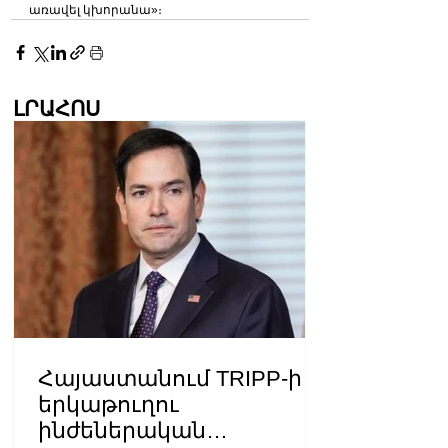
առավել կխորանա»։
ԼՐԱՀՈՍ
Հայաստանում TRIPP-ի
երկաթուղու
ինժեներական