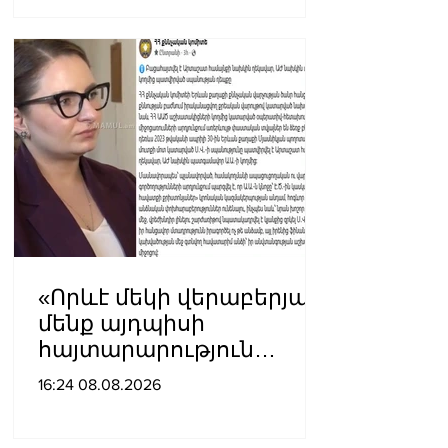
«Որևէ մեկի վերաբերյալ
մենք այդպիսի
հայտարարություն
չպետք է ունենանք»․
16:24 08.08.2026
Քրիստինե Վարդանյան