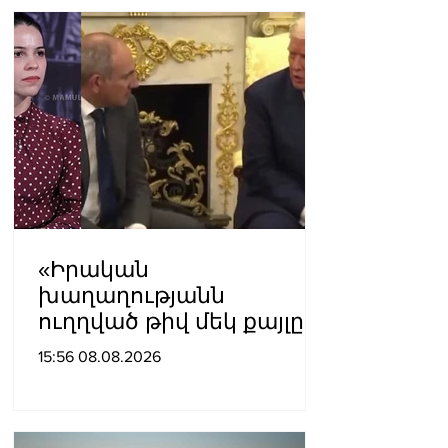
«Իրական
խաղաղությանն
ուղղված թիվ մեկ քայլը
պետք է լիներ մեր բոլոր
15:56 08.08.2026
գերիների ազատ
արձակումը»․ Տաթևիկ
Հայրապետյան