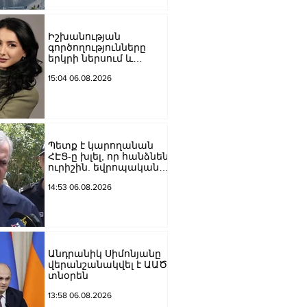
Մեծի պողոտա
խաչմերուկը
երթևեկության համար
Իշխանության
փակ է լինելու
գործողությունները
երկրի ներսում և
արտաքին ճակատում
15:04 06.08.2026
դրանց
բացակայությունը կամ
առնվազն, ոչ բավարար
լինելը, ամրապնդում են
խորքային
մտահոգությունները
Պետք է կարողանան
պետականության,
ՀԷՑ-ը խլել, որ հանձնեն
ազգային արժեքների և
ուրիշին. եվրոպական
արդարու
դատարաններում քայլ-
14:53 06.08.2026
քայլ գնում ենք առաջ.
Կարապետյան
Անդրանիկ Սիմոնյանը
վերանշանակվել է ԱԱԾ
տնօրեն
13:58 06.08.2026