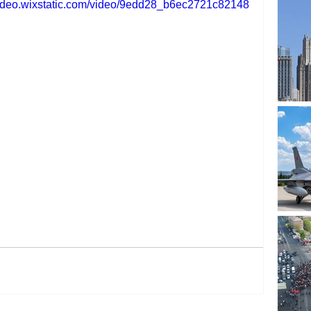
://video.wixstatic.com/video/9edd28_b6ec2721c82148