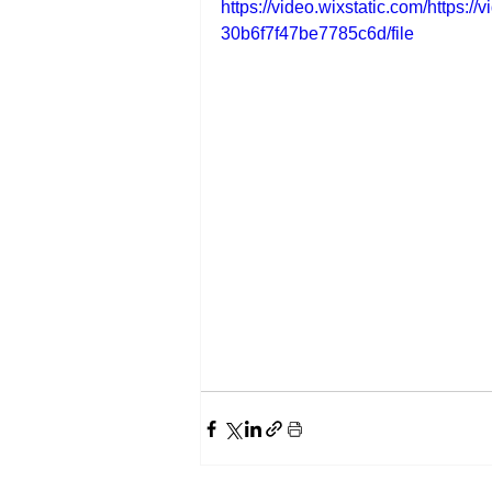
https://video.wixstatic.com/https
30b6f7f47be7785c6d/file