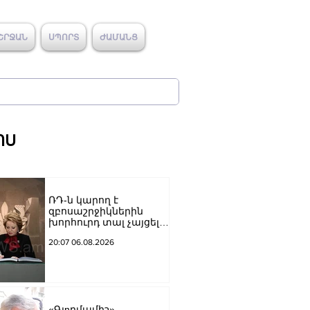
ՇՐՋԱՆ
ՍՊՈՐՏ
ԺԱՄԱՆՑ
ՈՍ
ՌԴ-ն կարող է
զբոսաշրջիկներին
խորհուրդ տալ չայցելել
Հայաստան՝
20:07 06.08.2026
ռուսաստանցիների
ձերբակալությունների
պատճառով.
Մատվիենկո
«Գյnրմամիշ»