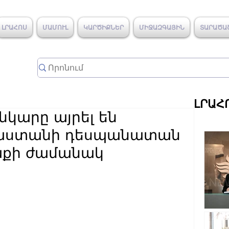
ԼՐԱՀՈՍ
ՄԱՄՈՒԼ
ԿԱՐԾԻՔՆԵՐ
ՄԻՋԱԶԳԱՅԻՆ
ՏԱՐԱԾԱ
ԼՐԱՀ
կարը այրել են
այաստանի դեսպանատան
քի ժամանակ