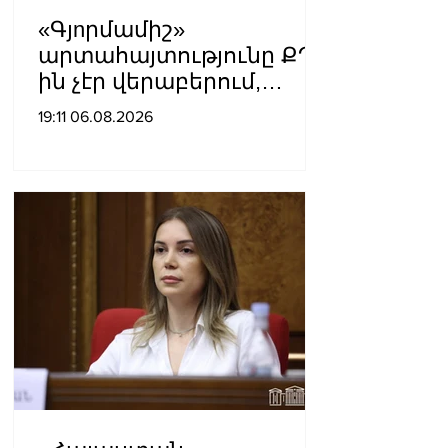
«Գյnրմամիշ»
արտահայտությունը ՔՊ-
ին չէր վերաբերում,
ինձնից բիզնես
19:11 06.08.2026
խլnղներին էր
վերաբերում․ Սամվել
Կարապետյան