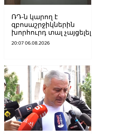
ՌԴ-ն կարող է
զբոսաշրջիկներին
խորհուրդ տալ չայցելել
Հայաստան՝
20:07 06.08.2026
ռուսաստանցիների
ձերբակալությունների
պատճառով.
Մատվիենկո