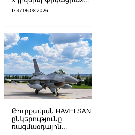
բառի ետևում թաքցնել
17:37 06.08.2026
շրջադարձը դեպի ՌԴ-ին
թշնամաբար
տրամադրված ԵՄ․ ՌԴ
ԱԳՆ
Թուրքական HAVELSAN
ընկերությունը
ռազմաoդային
գործողությունների