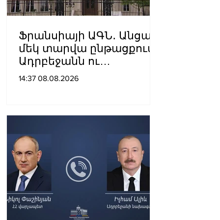
Ֆրանսիայի ԱԳՆ․ Անցած
մեկ տարվա ընթացքում
Ադրբեջանն ու
Հայաստանը
14:37 08.08.2026
խաղաղությունը
դարձրել են շոշափելի