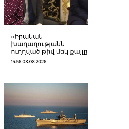
«Իրական
խաղաղությանն
ուղղված թիվ մեկ քայլը
պետք է լիներ մեր բոլոր
15:56 08.08.2026
գերիների ազատ
արձակումը»․ Տաթևիկ
Հայրապետյան