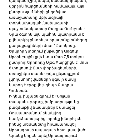
վարկանիշին, ապա, մասնավորաբար, 
վերջին հարցումների համաձայն, այս 
ընտրությունների ընդգծված 
առաջատարը Աբխազիայի 
փոխնախագահ, նախագահի 
պաշտոնակատար Բադրա Գունբան է: 
Նրա օգտին այս պահին պատրաստ է 
քվեարկել ընտրելու իրավունք ունեցող 
քաղաքացիների մոտ 42 տոկոսը:
Երկրորդ տեղում ընթացող Ադգուր 
Արձինբային քվե կտա մոտ 7,5 տոկոս 
ընտրող: Երրորդը Օլեգ Բարցիցն է՝ մոտ 
6 տոկոսով: Ըստ փորձագետների, 
առաջիկա տասն օրվա ընթացքում 
չկողմնորոշվածների զգալի մասը 
կարող է «թեքվել» դեպի Բադրա 
Գունբան:
Ի դեպ, ինչպես գրում է «Նոյյան 
տապան» թերթը, խմբագրությունը 
բազմաթիվ նամակներ է ստացել 
Ռուսաստանում բնակվող 
համշենահայերից, որոնք խնդրել են 
իրենց տեսակետը հրապարակել 
Աբխազիայի ապագայի հետ կապված: 
Նրանք կոչ են արել Աբխազիայում 