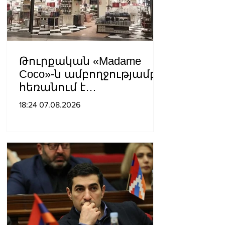
Հայրապետ
Թուրքական «Madame
Coco»-ն ամբողջությամբ
հեռանում է
Ռուսաստանից․ կփակվի
18:24 07.08.2026
29 խանութ