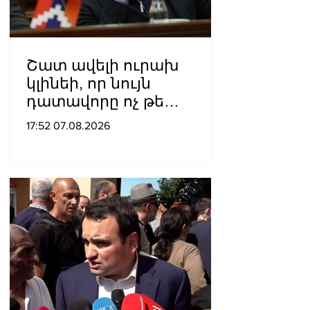
Շատ ավելի ուրախ
կլինեի, որ նույն
դատավորը ոչ թե
բացարկ հայտներ, այլ
17:52 07.08.2026
կարճեր քրեական գործը.
Լևոն Քոչարյան