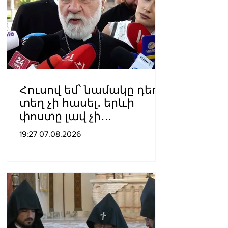
Հուսով եմ՝ նամակը դեռ
տեղ չի հասել․ երևի
փոստը լավ չի
աշխատում․ Նաթան
19:27 07.08.2026
արքեպիսկոպոս
Հովհաննիսյանը՝ Պոլսո
պատրիարքի լռության
մասին