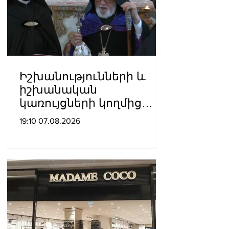
Իշխանությունների և
իշխանական
կառույցների կողմից
քայլեր են ձեռնարկվում
19:10 07.08.2026
եկեղեցու
հեղինակությունը
վնասելու,
ինքնավարությունը
սահմանափակելու, և
եկեղեցին իրենց կամքին
հպատակեցնելու
համար․ Վեհափառ