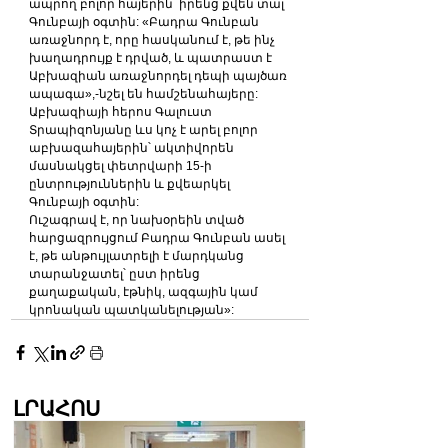
ապրող բոլոր հայերին՝ իրենց քվեն տալ 
Գունբայի օգտին: «Բադրա Գունբան 
առաջնորդ է, որը հասկանում է, թե ինչ 
խաղադրույք է դրված, և պատրաստ է 
Աբխազիան առաջնորդել դեպի պայծառ 
ապագա»,-նշել են համշենահայերը: 
Աբխազիայի հերոս Գալուստ 
Տրապիզոնյանը ևս կոչ է արել բոլոր 
աբխազահայերին՝ ակտիվորեն 
մասնակցել փետրվարի 15-ի 
ընտրություններին և քվեարկել 
Գունբայի օգտին:
Ուշագրավ է, որ նախօրեին տված 
հարցազրույցում Բադրա Գունբան ասել 
է, թե անթույլատրելի է մարդկանց 
տարանջատել՝ ըստ իրենց 
քաղաքական, էթնիկ, ազգային կամ 
կրոնական պատկանելության»:
ԼՐԱՀՈՍ