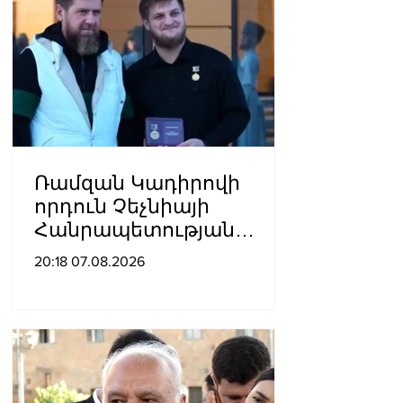
Ռամզան Կադիրովի
որդուն Չեչնիայի
Հանրապետության
հերոսի կոչում են
20:18 07.08.2026
շնորհել