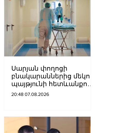
Սարյան փողոցի
բնակարաններից մեկում
պայթյnւնի հետևանքով
55-ամյա տղամարդը
20:48 07.08.2026
այրվшծքներով
տեղափոխվել է
հիվանդանոց