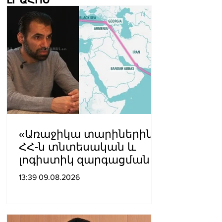
«Առաջիկա տարիներին
ՀՀ-ն տնտեսական և
լոգիստիկ զարգացման
տեսանկյունից պետք է
13:39 09.08.2026
կարողանա լուծել երկու
մակարդակի խնդիր».
Արա Պողոսյան