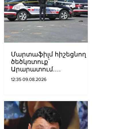
Մարտաֆիլմ հիշեցնող
ծեծկռտուք՝
Արարատում.
Դաշտավանում կան 10-
12:35 09.08.2026
ից ավելի վիրավորներ.
հնչել են կրակոցներ