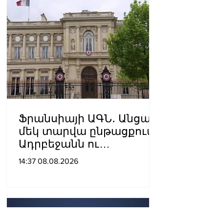
Ֆրանսիայի ԱԳՆ․ Անցած
մեկ տարվա ընթացքում
Ադրբեջանն ու
Հայաստանը
14:37 08.08.2026
խաղաղությունը
դարձրել են շոշափելի