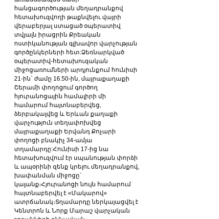
հանցագործության մեղադրանքով 
հետախուզվողի թաքնվելու վայրի 
վերաբերյալ ստացած օպերատիվ 
տվյալն իրացրին Քրեական 
ոստիկանության գլխավոր վարչության 
գործընկերների հետ:Ձեռնարկված 
օպերատիվ-հետախուզական 
միջոցառումների արդյունքում հունիսի 
21-ին` ժամը 16.50-ին, մայրաքաղաքի 
Շերամի փողոցում գործող 
հյուրանոցային համալիրի մի 
համարում հայտնաբերվեց, 
ձերբակալվեց և Երևան քաղաքի 
վարչություն տեղափոխվեց 
մայրաքաղաքի Երվանդ Քոչարի 
փողոցի բնակիչ 34-ամյա 
տղամարդը:Հունիսի 17-ից նա 
հետախուզվում էր սպանության փորձի 
և ապօրինի զենք կրելու մեղադրանքով, 
խափանման միջոցը՝ 
կալանք։Հյուրանոցի նույն համարում 
հայտնաբերվել է «Մակարով» 
ատրճանակ։Տղամարդը ներկայացվել է 
Կենտրոն և Նորք Մարաշ վարչական 