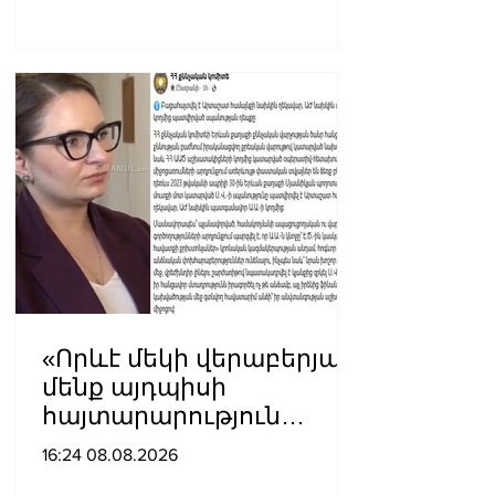
«Որևէ մեկի վերաբերյալ
մենք այդպիսի
հայտարարություն
չպետք է ունենանք»․
16:24 08.08.2026
Քրիստինե Վարդանյան