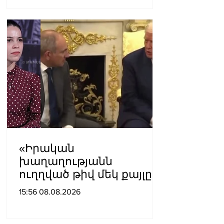
«Իրական
խաղաղությանն
ուղղված թիվ մեկ քայլը
պետք է լիներ մեր բոլոր
15:56 08.08.2026
գերիների ազատ
արձակումը»․ Տաթևիկ