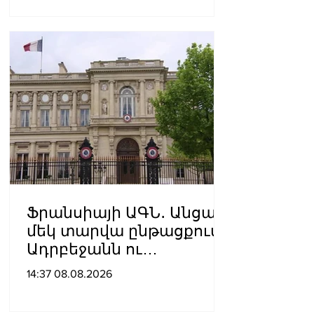
Ֆրանսիայի ԱԳՆ․ Անցած
մեկ տարվա ընթացքում
Ադրբեջանն ու
Հայաստանը
14:37 08.08.2026
խաղաղությունը
դարձրել են շոշափելի