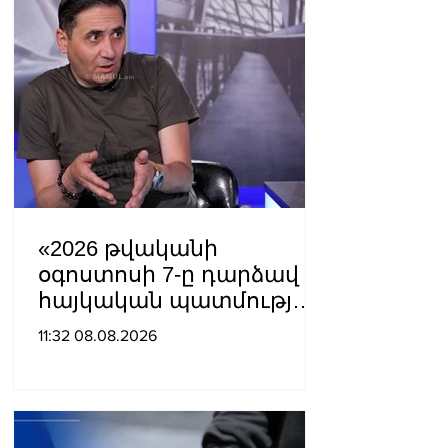
«2026 թվականի
օգոստոսի 7-ը դարձավ
հայկական պատմության
ամենախայտառակ
11:32 08.08.2026
էջերից մեկը»․ Արման
Աբովյան