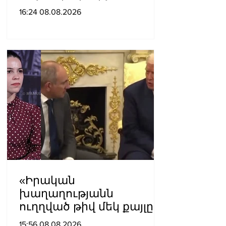
չպետք է ունենանք»․
16:24 08.08.2026
Քրիստինե Վարդանյան
«Իրական
խաղաղությանն
ուղղված թիվ մեկ քայլը
պետք է լիներ մեր բոլոր
15:56 08.08.2026