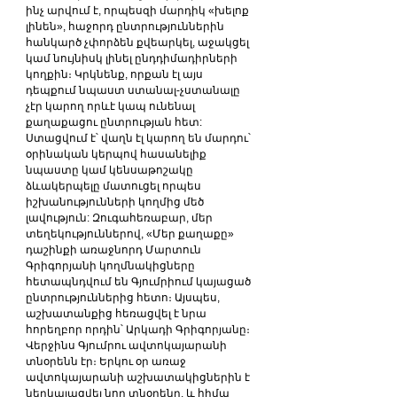
ինչ արվում է, որպեսզի մարդիկ «խելոք 
լինեն», հաջորդ ընտրություններին 
հանկարծ չփորձեն քվեարկել, աջակցել 
կամ նույնիսկ լինել ընդդիմադիրների 
կողքին։ Կրկնենք, որքան էլ այս 
դեպքում նպաստ ստանալ-չստանալը 
չէր կարող որևէ կապ ունենալ 
քաղաքացու ընտրության հետ:
Ստացվում է՝ վաղն էլ կարող են մարդու՝ 
օրինական կերպով հասանելիք 
նպաստը կամ կենսաթոշակը 
ձևակերպելը մատուցել որպես 
իշխանությունների կողմից մեծ 
լավություն: Զուգահեռաբար, մեր 
տեղեկություններով, «Մեր քաղաքը» 
դաշինքի առաջնորդ Մարտուն 
Գրիգորյանի կողմնակիցները 
հետապնդվում են Գյումրիում կայացած 
ընտրություններից հետո։ Այսպես, 
աշխատանքից հեռացվել է նրա 
հորեղբոր որդին՝ Արկադի Գրիգորյանը։ 
Վերջինս Գյումրու ավտոկայարանի 
տնօրենն էր։ Երկու օր առաջ 
ավտոկայարանի աշխատակիցներին է 
ներկայացվել նոր տնօրենը, և հիմա 