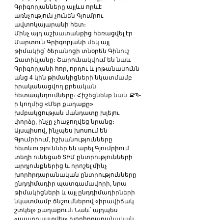
Գրիգորյանները այլևս որևէ 
առնչություն չունեն Գյումրու 
ավտոկայարանի հետ։
Մինչ այդ աշխատանքից հեռացվել էր 
Մարտուն Գրիգորյանի մեկ այլ 
թիմակից՝ ծերանոցի տնօրեն Գինուշ 
Զատիկյանը։ Շարունակվում են նաև 
Գրիգորյանի հոր, որդու և յոթանասունն 
անց 4 կին թիմակիցների նկատմամբ 
իրականացվող քրեական 
հետապնդումները։ Հիշեցնենք նաև ՔՊ-
ի կողմից «Մեր քաղաքը» 
խմբակցության մանդատը խլելու 
փորձը, ինչը չհաջողվեց նրանց։ 
Այսպիսով, ինչպես խոսում են 
Գյումրիում, իշխանությունները 
հետևություններ են արել Գյումրիում 
տեղի ունեցած ՏԻՄ ընտրությունների 
արդյունքներից և որոշել մինչ 
խորհրդարանական ընտրությունները 
ընդդիմադիր պատգամավորի, նրա 
թիմակիցների և այլ ընդդիմադիրների 
նկատմամբ ճնշումներով «իրավիճակ 
շտկել» քաղաքում։ Նաև՝ այդպես 
«պատրաստվել» խորհրդարանական 