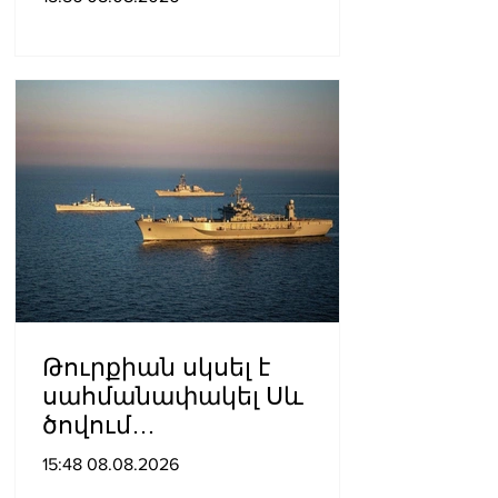
գերիների ազատ
արձակումը»․ Տաթևիկ
Հայրապետյան
Թուրքիան սկսել է
սահմանափակել Սև
ծովում
նավագնացությունը
15:48 08.08.2026