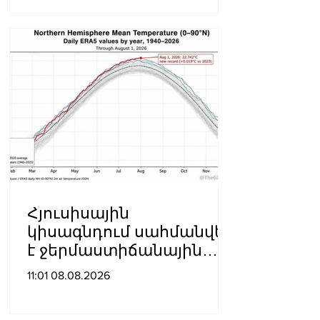
պատվիրված
սպանության դեպքը
Հյուսիսային
կիսագնդում սահմանվել
է ջերմաստիճանային
նոր ռեկորդ․ Լևոն
11:01 08.08.2026
Ազիզյան