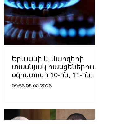
Երևանի և մարզերի
տասնյակ հասցեներում
օգոստոսի 10-ին, 11-ին,
12-ին և 13-ին գազ չի
09:56 08.08.2026
լինելու