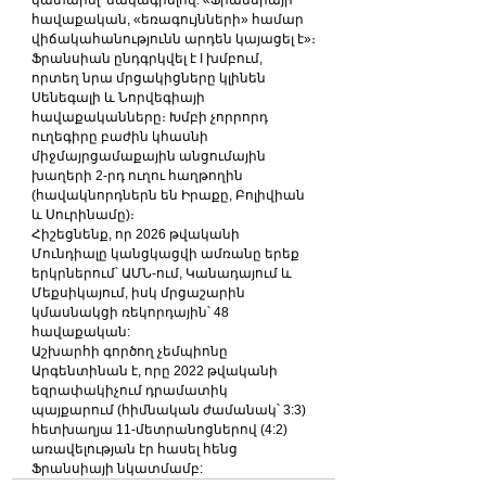
հավաքական, «եռագույնների» համար 
վիճակահանությունն արդեն կայացել է»։
Ֆրանսիան ընդգրկվել է I խմբում, 
որտեղ նրա մրցակիցները կլինեն 
Սենեգալի և Նորվեգիայի 
հավաքականները։ Խմբի չորրորդ 
ուղեգիրը բաժին կհասնի 
միջմայրցամաքային անցումային 
խաղերի 2-րդ ուղու հաղթողին 
(հավակնորդներն են Իրաքը, Բոլիվիան 
և Սուրինամը)։
Հիշեցնենք, որ 2026 թվականի 
Մունդիալը կանցկացվի ամռանը երեք 
երկրներում՝ ԱՄՆ-ում, Կանադայում և 
Մեքսիկայում, իսկ մրցաշարին 
կմասնակցի ռեկորդային՝ 48 
հավաքական:
Աշխարհի գործող չեմպիոնը 
Արգենտինան է, որը 2022 թվականի 
եզրափակիչում դրամատիկ 
պայքարում (հիմնական ժամանակ՝ 3:3) 
հետխաղյա 11-մետրանոցներով (4:2) 
առավելության էր հասել հենց 
Ֆրանսիայի նկատմամբ: