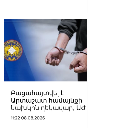
էջերից մեկը»․ Արման
Աբովյան
Բացահայտվել է
Արտաշատ համայնքի
նախկին ղեկավար, ԱԺ
նախկին պատգամավոր
11:22 08.08.2026
Ա.Ա.-ի կողմից